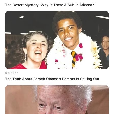
The Desert Mystery: Why Is There A Sub In Arizona?
Scoopdyga : 10 – 14 – 7 – 13 – 6 – 4 – 8 – 2
Spécial-Dernière : 14 – 4 – 7 – 10 – 6 – 5 – 13 – 1
Tiercé-Magazine : 14 – 7 – 6 – 4 – 13 – 10 – 5 – 8
Turfomania M : 14 – 6 – 7 – 13 – 10 – 8 – 5 – 3
Tropiques-FM : 14 – 13 – 6 – 4 – 7 – 5 – 8 – 10
Week-End : 10 – 14 – 4 – 6 – 7 – 13 – 1 – 5
ZEturf : 10 – 14 – 7 – 4 – 6 – 13 – 5 – 1
Si les courses d’Enghien m’étaient contées
BUZZDAY
The Truth About Barack Obama's Parents Is Spilling Out