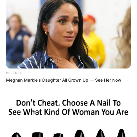
BUZZDAY
Meghan Markle's Daughter All Grown Up — See Her Now!
Tiercé Quinté du jour dans la réunion n°1 sur l’hippodrome
d’ENGHIEN – PRIX DU LOUVRE.