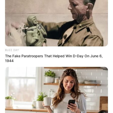
BUZZ DAY
The Fake Paratroopers That Helped Win D-Day On June 6,
1944