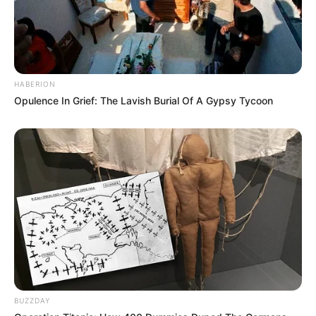
Pronostics PMU de la presse du Quinté le
Turf complet du PRIX DU LOUVRE
HABERION
Opulence In Grief: The Lavish Burial Of A Gypsy Tycoon
Aisne Nouvelle : 14 – 13 – 5 – 7 – 4 – 6 – 10 – 8
Bilto : 13 – 14 – 4 – 10 – 7 – 6 – 5 – 8
Centre Presse Poitiers : 6 – 4 – 10 – 5 – 14 – 13 – 7 – 8
Charente Libre : 14 – 13 – 6 – 4 – 7 – 5 – 8 – 10
Europe 1 : 14 – 5 – 13 – 6 – 7 – 8 – 10 – 4
L’Echo du Centre : 7 – 6 – 10 – 14 – 13 – 5 – 8 – 4
L’Eveil : 14 – 6 – 5 – 13 – 10 – 4 – 7 – 11
L’indépendant : 14 – 13 – 6 – 4 – 5 – 7 – 11 – 10
L’Yonne Républicaine : 6 – 13 – 14 – 5 – 4 – 7 – 8 – 10
La Marseillaise : 5 – 13 – 14 – 7 – 4 – 11 – 6 – 10
La Montagne : 13 – 7 – 14 – 5 – 6 – 10 – 1 – 4
BUZZDAY
La Provence : 14 – 6 – 13 – 4 – 5 – 7 – 10 – 11