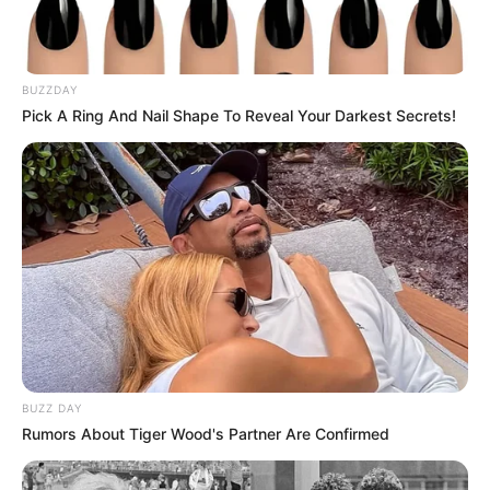
Course de Trot attelé, pour un parcours de 2875 mètres.
Le Quinté du jour ce sont 14 Partants au départ de ce
Tiercé Quinté.
BUZZDAY
Pick A Ring And Nail Shape To Reveal Your Darkest Secrets!
Base Prono, Bruit d’écurie et coup de Poker
pour un couplé ou 2sur4 dans le Quinté du
Jour
Notre super base prono qui sera peut-être pour la plupart
des turfistes l’incontournable base fiable de ce quinté du
jour, suivi par notre coup de poker qui peut venir pimenter
les rapports et enfin le bruit de piste qui pourra comme le
coup de poker venir créer la surprise. Base + Bruit + Coup
de Poker pour un couplé, 2sur4 ou simple Gagnant placé
dans le Quinté du PMU.
BUZZ DAY
Rumors About Tiger Wood's Partner Are Confirmed
Notre Base Quinté:
14 JIOSCO DE PHYT’S
Notre Coup de Poker:
8 KABAKA DE GUEZ