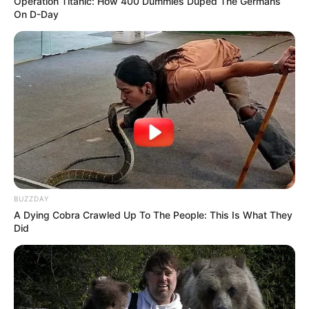
Operation Titanic: How 400 Dummies Duped The Germans
La République du Centre : 14 – 4 – 10 – 5 – 13 – 6 – 7 – 11
On D-Day
La Voix du Nord : 14 – 13 – 6 – 4 – 7 – 5 – 8 – 10
Le Courrier Picard : 13 – 7 – 5 – 14 – 10 – 6 – 4 – 11
Le Dauphiné Libéré : 14 – 5 – 6 – 4 – 13 – 7 – 10 – 11
Le Matin de Lausanne : 6 – 14 – 13 – 5 – 4 – 10 – 8 – 7
Le Parisien : 14 – 6 – 5 – 13 – 4 – 10 – 7 – 11
BUZZDAY
A Dying Cobra Crawled Up To The People: This Is What They
Did