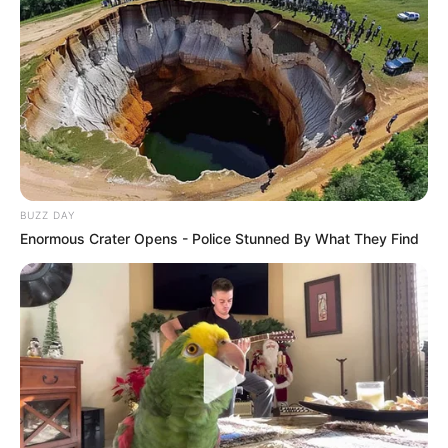
Une quarantaine de pronostics de la meilleure presse du
PMU à consulter un peu plus bas sur cette même page.
Synthèse incontournable du Quinté du jour
en 5 chevaux proposée par Logic-Prono
Nouveau!
Obtenez en quelques secondes le meilleur
BUZZ DAY
pronostic Quinté du jour. Grâce à cette nouvelle version de
Enormous Crater Opens - Police Stunned By What They Find
LOGIC-PRONO, le simulateur automatique de pronostics
PMU. Véritable service en or offert aux parieurs, pour un
Turf 100% gratuit. Choisissez parmi les 38 pronostics de la
presse du jour et passez les à la « moulinette ».