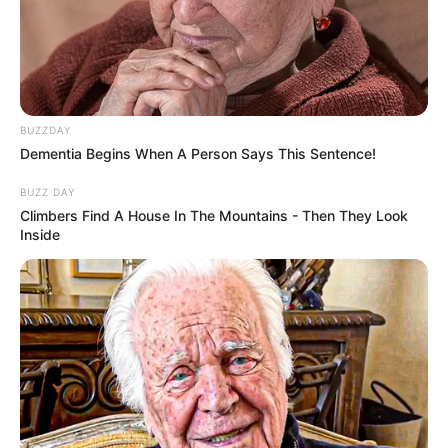
BUZZDAY
Dementia Begins When A Person Says This Sentence!
BUZZ DAY
Climbers Find A House In The Mountains - Then They Look
Inside