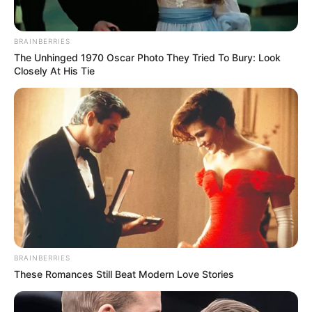
Pour vous aider à faire votre prono n’hésitez pas à utiliser
notre logiciel de
Pronostics-Spot
ou bien notre
logiciel-Turf
ils ont l’avantage d’être gratuits.
BRAINBERRIES
The Unhinged 1970 Oscar Photo They Tried To Bury: Look
Closely At His Tie
BRAINBERRIES
These Romances Still Beat Modern Love Stories