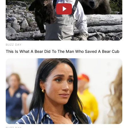
BUZZ DAY
This Is What A Bear Did To The Man Who Saved A Bear Cub
BUZZ DAY