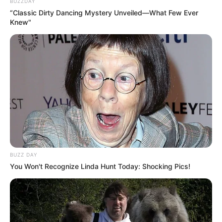
BUZZDAY
“Classic Dirty Dancing Mystery Unveiled—What Few Ever
Knew"
BUZZ DAY
You Won't Recognize Linda Hunt Today: Shocking Pics!