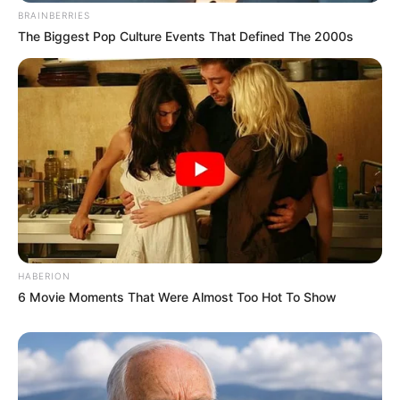
BRAINBERRIES
The Biggest Pop Culture Events That Defined The 2000s
HABERION
6 Movie Moments That Were Almost Too Hot To Show