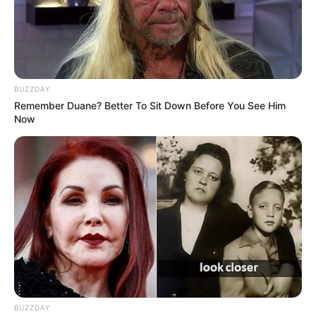
BUZZDAY
Remember Duane? Better To Sit Down Before You See Him
Now
Les Concours ou Challenges du Turf
Si vous êtes un compétiteur ou une compétitrice dans
l’âme, c’est le moment de vous mesurer à d’autres
pronostiqueurs en participant à des concours ou
challenges du Turf, ils sont principalement proposés sur la
course du Quinté, avec cerise sur le gâteau la possibilité
dans certains cas de gagner des lots.
Quelques sites organisateurs de concours Turf:
BUZZDAY