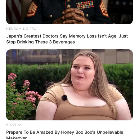
Le Courrier Picard : 6 – 7 – 1 – 3 – 14 – 13 – 10 – 15
Le Dauphiné Libéré : 6 – 3 – 10 – 1 – 7 – 11 – 13 – 14
Le Matin de Lausanne : 3 – 7 – 13 – 1 – 6 – 10 – 9 – 5
Le Parisien : 7 – 1 – 10 – 6 – 3 – 9 – 11 – 2
NEUROMIND PRO
Japan's Greatest Doctors Say Memory Loss Isn't Age: Just
Stop Drinking These 3 Beverages
BUZZDAY
Prepare To Be Amazed By Honey Boo Boo's Unbelievable
Makeover