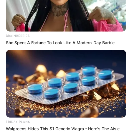
PRIX DU HARAS DE JARDY 23-05-2023
BRAINBERRIES
She Spent A Fortune To Look Like A Modern-Day Barbie
Pronostic PMU et bruits d’écuries du
Tiercé Quinté du jour pour le PRIX DU
HARAS DE JARDY ce 23 Mai 2023
FRIDAY PLANS
Walgreens Hides This $1 Generic Viagra - Here's The Aisle