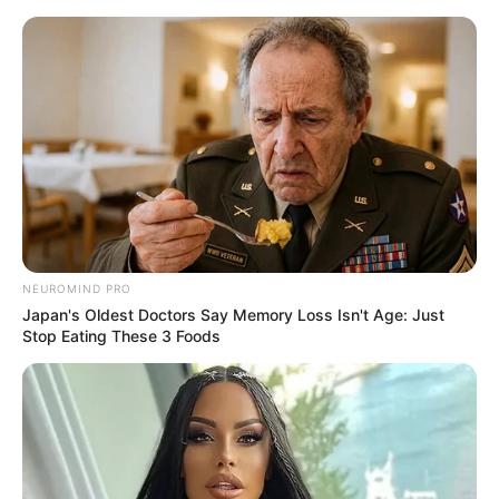
Aller
au
AU PETIT PARIEUR
contenu
Pronostic Gratuit du Tiercé Quinté PMU du jour
Menu
NEUROMIND PRO
Japan's Oldest Doctors Say Memory Loss Isn't Age: Just
Stop Eating These 3 Foods