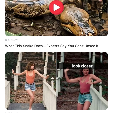
BUZZDAY
What This Snake Does—Experts Say You Can't Unsee It