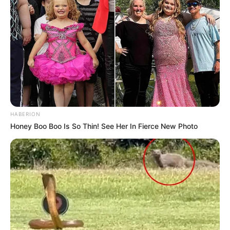
HABERION
Honey Boo Boo Is So Thin! See Her In Fierce New Photo