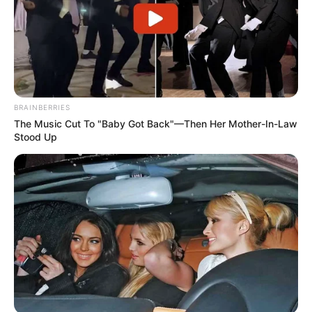
Navigation
←
PRIX FIDES QUINTE 19-05-
PRIX DU PALAIS DES GLACES
BRAINBERRIES
The Music Cut To "Baby Got Back"—Then Her Mother-In-Law
des
2023
25-05-2023
→
Stood Up
articles