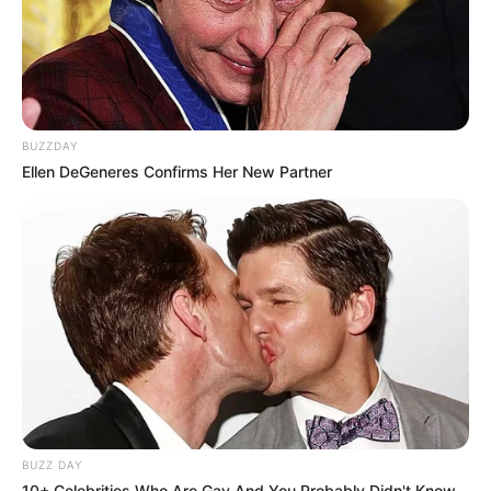
BUZZDAY
Ellen DeGeneres Confirms Her New Partner
BUZZ DAY
10+ Celebrities Who Are Gay And You Probably Didn't Know