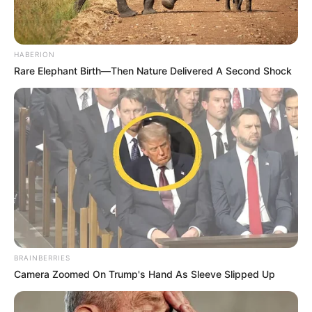
Tous les Pronos Spot du jour!
HABERION
Rare Elephant Birth—Then Nature Delivered A Second Shock
Une quarantaine de
pronostics de la meilleure presse du
PMU à consulter ici
!
Synthèse incontournable du Quinté du jour
en 5 chevaux proposée par Logic-Prono
Nouveau!
Obtenez en quelques secondes le meilleur
pronostic Quinté du jour. Grâce à cette nouvelle version de
LOGIC-PRONO, le simulateur automatique de pronostics
PMU. Véritable service en or offert aux parieurs, pour un
Turf 100% gratuit. Choisissez parmi les 38 pronostics de la
BRAINBERRIES
presse du jour et passez les à la « moulinette ».
Camera Zoomed On Trump's Hand As Sleeve Slipped Up