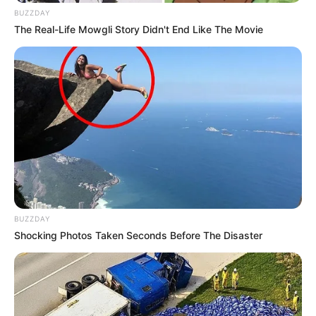
BUZZDAY
The Real-Life Mowgli Story Didn't End Like The Movie
BUZZDAY
Shocking Photos Taken Seconds Before The Disaster