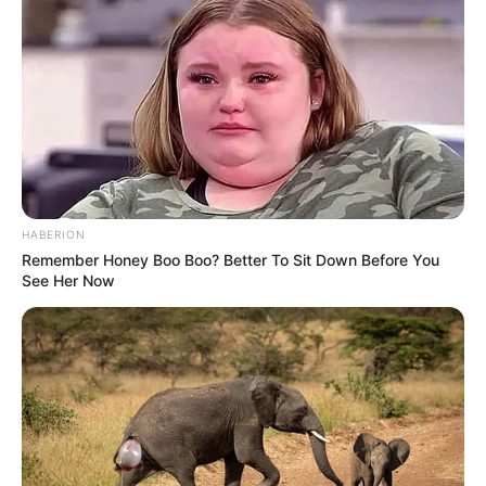
Découvrez le Cheval du jour
Le Pronostic PMU du Quinté du jour en 7
chevaux du PRIX DU CHENE DU COUP DE
FOUDRE
1er: 9 NOBLEMAN
HABERION
Remember Honey Boo Boo? Better To Sit Down Before You
2ème: 15 CASARES
See Her Now
3ème: 10 AFTER MIDNIGHT
4ème: 14 TILILA
5ème: 6 DAZZLING JEWEL
6ème: 8 CLIFFS OF MOHER
7ème: 7 FOREVER GIVEN
Les regrets ou en cas de non-partant: 11 MASSIMO
MERIDIO et/ou 5 THE FIRST DANCE