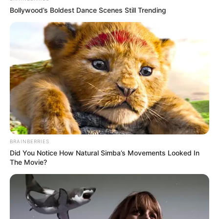
Bollywood’s Boldest Dance Scenes Still Trending
Pronostics PMU de la presse du Quinté le
Turf complet du PRIX DU CHENE DU COUP
DE FOUDRE
BRAINBERRIES
Did You Notice How Natural Simba’s Movements Looked In
Retrouvez tous les jours les
pronostics de la presse sur
The Movie?
cette page
.
Si les courses à Chantilly m’étaient contées