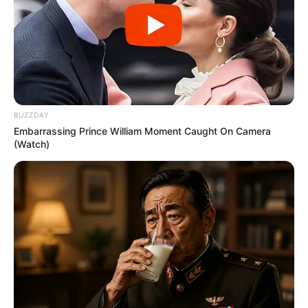
des
PRONOSTIC QUINTE PMU 14-
PRONOSTIC QUINTE PMU 16-
articles
10-2024
10-2024
→
BUZZDAY
Embarrassing Prince William Moment Caught On Camera
(Watch)