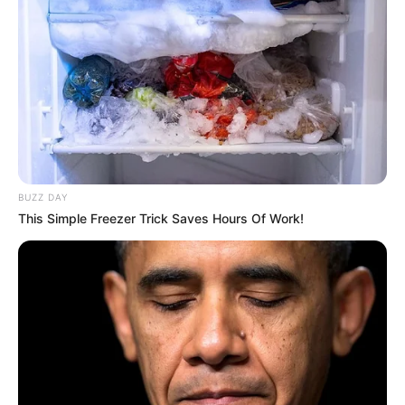
Casares est donc un sérieux candidat pour figurer aux
avant-postes et pourrait créer la surprise en décrochant
une victoire ou une place dans le trio de tête.
L’analyse du Bruit d’écurie du Quinté
After Midnight (10)
Moins expérimentée avec seulement quatre courses à son
actif, After Midnight n’en demeure pas moins redoutable.
BUZZ DAY
Cette jument entraînée par Francis-Henri Graffard s’est
This Simple Freezer Trick Saves Hours Of Work!
déjà imposée sur des distances similaires et a prouvé sa
compétitivité en prenant une belle deuxième place lors de
sa dernière sortie sur gazon. Pour son premier Quinté+,
elle pourrait rapidement s’adapter au rythme de la
compétition, d’autant plus qu’elle a toujours montré de la
régularité dans ses performances. Cependant, son numéro
extérieur dans les stalles pourrait représenter un défi. Si
elle parvient à surmonter ce léger désavantage, elle
pourrait facilement se hisser dans les places d’honneur.