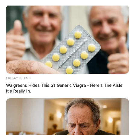
Aller
au
AU PETIT PARIEUR
contenu
Pronostic Gratuit du Tiercé Quinté PMU du jour
Menu
FRIDAY PLANS
Walgreens Hides This $1 Generic Viagra - Here's The Aisle
It's Really In.
PRIX DU CHENE PRONOSTIC QUINTE PMU