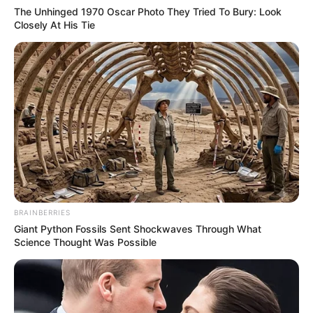
The Unhinged 1970 Oscar Photo They Tried To Bury: Look
Closely At His Tie
BRAINBERRIES
Giant Python Fossils Sent Shockwaves Through What
Science Thought Was Possible
Navigation
←
PRIX DES LANDES
GNT 11EME ETAPE