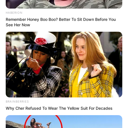
HABERION
Remember Honey Boo Boo? Better To Sit Down Before You
See Her Now
BRAINBERRIES
Why Cher Refused To Wear The Yellow Suit For Decades