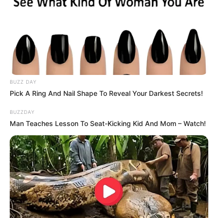
Le pronostic étant établi 24 heures à l’avance, il est
préférable de venir vérifier celui-ci quelques minutes avant
le départ. Car dans le cas de non-partant le pronostic est
susceptible d’évoluer jusqu’à 15 minutes avant la course
du Tiercé Quarté Quinté.
Pour vous aider à faire votre prono n’hésitez pas à utiliser
notre logiciel de
Pronostics-Spot
ou bien notre
logiciel-Turf
BUZZ DAY
ils ont l’avantage d’être gratuits.
Pick A Ring And Nail Shape To Reveal Your Darkest Secrets!
BUZZDAY
Man Teaches Lesson To Seat-Kicking Kid And Mom – Watch!