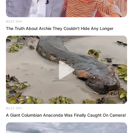
BUZZ DAY
The Truth About Archie They Couldn't Hide Any Longer
BUZZ DAY
A Giant Columbian Anaconda Was Finally Caught On Camera!