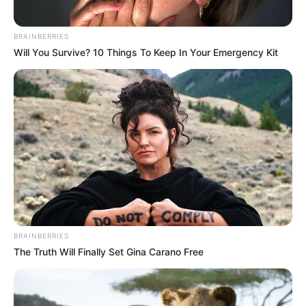
BRAINBERRIES
Will You Survive? 10 Things To Keep In Your Emergency Kit
BRAINBERRIES
The Truth Will Finally Set Gina Carano Free