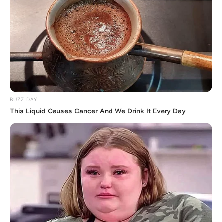
BUZZ DAY
This Liquid Causes Cancer And We Drink It Every Day