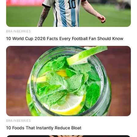
PRIX DU CENTRE D’ENTRAINEMENT
QUINTE PMU 04-03-2025
BRAINBERRIES
10 World Cup 2026 Facts Every Football Fan Should Know
Pronostic PMU et bruits d’écuries du Tiercé
Quinté du jour pour le PRIX DU CENTRE
D’ENTRAINEMENT ce 4 Mars 2025
BRAINBERRIES
10 Foods That Instantly Reduce Bloat