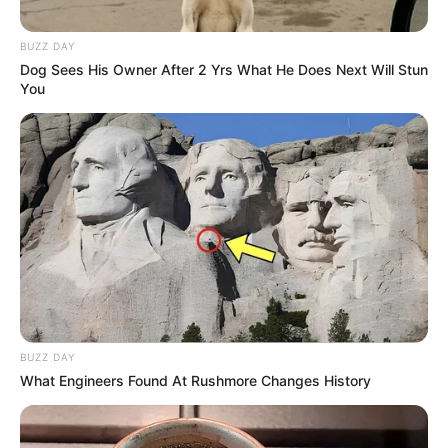
BUZZ DAY
Dog Sees His Owner After 2 Yrs What He Does Next Will Stun
You
BUZZ DAY
What Engineers Found At Rushmore Changes History