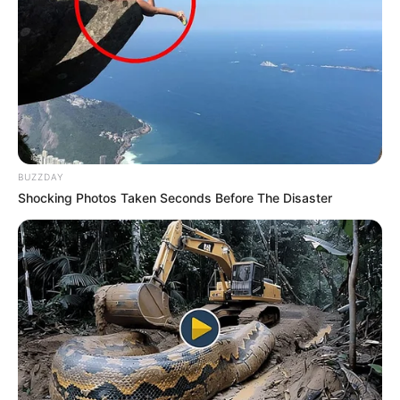
BUZZDAY
Shocking Photos Taken Seconds Before The Disaster