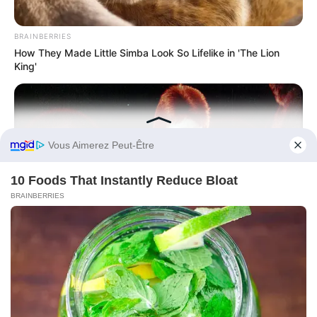
BRAINBERRIES
How They Made Little Simba Look So Lifelike in 'The Lion
King'
Before You Go
BRAINBERRIES
These Photos Make Us Nostalgic For The 70's