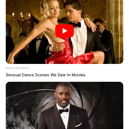
Notre Base Prono:
9 LERFAL
Notre Coup de Poker:
15 KHOCHENKO
Le Bruit d’écurie:
8 STARZO FAL
Analyse des chances de la
Base Prono
dans le
PRIX DU
CENTRE D’ENTRAINEMENT Quinté du 4 Mars à Chantilly
.
Le Prix du Centre d’Entraînement, qui se dispute ce mardi
4 mars sur la piste en sable fibré de Chantilly, réunit 16
partants sur 1900 mètres. Parmi eux, trois chevaux
retiennent particulièrement notre attention : Lerfal (9),
BRAINBERRIES
Khochenko (15) et Starzo Fal (8). Leur forme actuelle et leur
Sensual Dance Scenes We Saw In Movies
aptitude à ce tracé méritent une analyse approfondie.
Analyse de la Base PMU du Quinté du jour
Lerfal (9) : une jument en pleine progression
Lauréate d’un handicap en fin d’année 2023 sur la PSF de