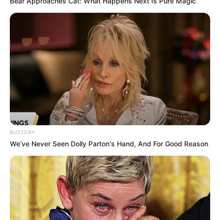
Bear Approaches Cat: What Happens Next Is Pure Magic
Tiercé-Magazine : 2 – 7 – 9 – 13 – 6 – 5 – 14 – 8
Turfomania M : 11 – 2 – 8 – 5 – 3 – 10 – 13 – 6
Tropiques-FM : 9 – 2 – 8 – 7 – 6 – 5 – 11 – 1
Week-End : 2 – 9 – 13 – 6 – 7 – 11 – 1 – 14
ZEturf : 7 – 2 – 6 – 9 – 8 – 13 – 14 – 3
BUZZDAY
We’ve Never Seen Dolly Parton's Hand, And For Good Reason