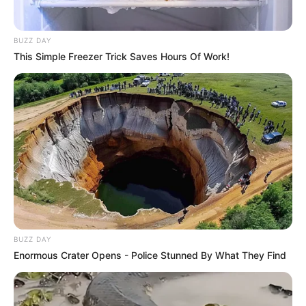
BUZZ DAY
This Simple Freezer Trick Saves Hours Of Work!
BUZZ DAY
Enormous Crater Opens - Police Stunned By What They Find