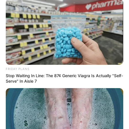
FRIDAY PLANS
Stop Waiting In Line: The 87¢ Generic Viagra Is Actually "Self-
Serve" In Aisle 7