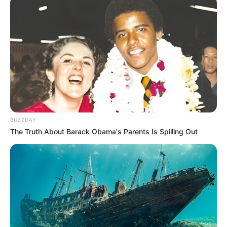
BUZZDAY
The Truth About Barack Obama's Parents Is Spilling Out