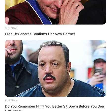
Si Parislongchamp m’était conté
BUZZDAY
Ellen DeGeneres Confirms Her New Partner
BUZZDAY
Do You Remember Him? You Better Sit Down Before You See
Him Today