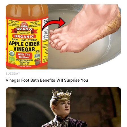
Aller
au
AU PETIT PARIEUR
contenu
Pronostic Gratuit du Tiercé Quinté PMU du jour
Menu
BUZZDAY
Vinegar Foot Bath Benefits Will Surprise You