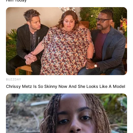
BUZZDAY
Chrissy Metz Is So Skinny Now And She Looks Like A Model