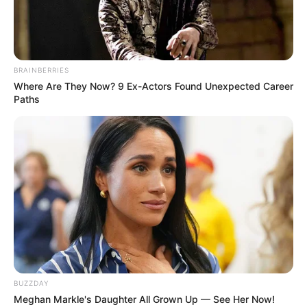
PRIX DU BEL AIR PRONOSTIC QUINTE PMU
09-05-2024
BRAINBERRIES
Where Are They Now? 9 Ex-Actors Found Unexpected Career
Paths
Pronostic PMU et bruits d’écuries du
Tiercé Quinté du jour pour le PRIX DU
BEL AIR ce 9 Mai 2024
BUZZDAY
Meghan Markle's Daughter All Grown Up — See Her Now!