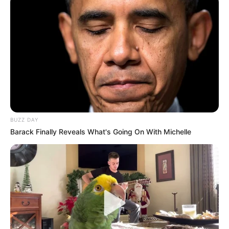
BUZZ DAY
Barack Finally Reveals What's Going On With Michelle