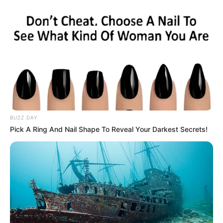
2ème: 5 SERQUIGNY
3ème: 1 MCTENETT
4ème: 2 ON Y CROIT
5ème: 6 KOSLOVKA
6ème: 9 SPEZIAL
7ème: 13 ZEPLACETOBE
Les regrets ou en cas de non-partant: 8 GREY FIGHTER
et/ou 10 LES REYS
BUZZ DAY
Tous les Pronos Spot du jour!
Pick A Ring And Nail Shape To Reveal Your Darkest Secrets!
Une quarantaine de pronostics de la meilleure presse du
PMU à consulter un peu plus bas sur cette même page.
Synthèse incontournable du Quinté du jour
en 5 chevaux proposée par Logic-Prono