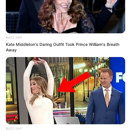
BUZZ DAY
Kate Middleton's Daring Outfit Took Prince William's Breath
Away
BUZZ DAY