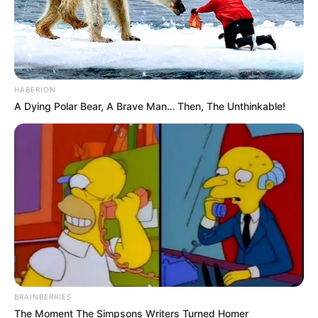
HABERION
A Dying Polar Bear, A Brave Man… Then, The Unthinkable!
BRAINBERRIES
The Moment The Simpsons Writers Turned Homer