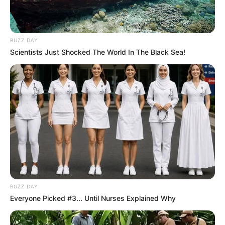
Nouveau!
Obtenez en quelques secondes le meilleur
pronostic Quinté du jour. Grâce à cette nouvelle version de
LOGIC-PRONO, le simulateur automatique de pronostics
BUZZ DAY
PMU. Véritable service en or offert aux parieurs, pour un
Scientists Just Shocked The World In The Black Sea!
Turf 100% gratuit. Choisissez parmi les 38 pronostics de la
presse du jour et passez les à la « moulinette ».
Quelle est l’arrivée et qui est le cheval
gagnant du PRIX DU BEL AIR ?
10 – 1 – 6 – 11 – 4
BUZZ DAY
Everyone Picked #3... Until Nurses Explained Why
Qui a donné le meilleur pronostic gagnant du jour
?