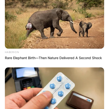
Pronostics PMU de la presse du Quinté le
Turf complet du PRIX DES SABLES D’OLONNE
Aisne Nouvelle : 3 – 5 – 10 – 2 – 7 – 12 – 1 – 6
Bilto : 5 – 3 – 10 – 7 – 4 – 1 – 12 – 6
HABERION
Centre Presse Poitiers : 5 – 10 – 7 – 6 – 1 – 3 – 4 – 12
Rare Elephant Birth—Then Nature Delivered A Second Shock
Charente Libre : 5 – 3 – 12 – 4 – 10 – 7 – 13 – 9
Europe 1 : 3 – 10 – 7 – 12 – 5 – 4 – 1 – 6
L’Echo du Centre : 7 – 5 – 3 – 12 – 10 – 1 – 4 – 6
L’Eveil : 12 – 7 – 10 – 5 – 3 – 4 – 6 – 1
L’indépendant : 5 – 10 – 7 – 13 – 9 – 3 – 12 – 4
L’Yonne Républicaine : 5 – 3 – 12 – 7 – 13 – 9 – 4 – 10
La Marseillaise : 5 – 12 – 4 – 7 – 10 – 3 – 6 – 1
La Montagne : 12 – 5 – 3 – 10 – 1 – 7 – 4 – 9
La Provence : 5 – 12 – 10 – 7 – 6 – 1 – 3 – 4