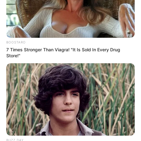
BOOSTARO
7 Times Stronger Than Viagra! "It Is Sold In Every Drug
Store!"
BUZZ DAY