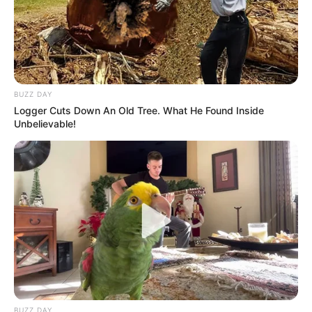
Quelle est l’arrivée et qui est le cheval
gagnant du PRIX DES SABLES D’OLONNE ?
5 – 3 – 6 – 7 – 10
BUZZ DAY
Logger Cuts Down An Old Tree. What He Found Inside
Unbelievable!
Qui a donné le pronostic gagnant du jour ?
Le Courrier Picard : 5 – 3 – 6 – 12 – 10 – 4 – 7 – 1
Retrouvez également les principaux pronostics Quinté de
la presse, ainsi qu’une synthèse du Tiercé Quarté Quinté
réalisée avec les meilleurs pronostiqueurs du moment, voir
un peu plus bas sur cette même page.
Le pronostic étant établi 24 heures à l’avance, il est
préférable de venir vérifier celui-ci quelques minutes avant
le départ. Car dans le cas de non-partant le pronostic est
susceptible d’évoluer jusqu’à 15 minutes avant la course
BUZZ DAY