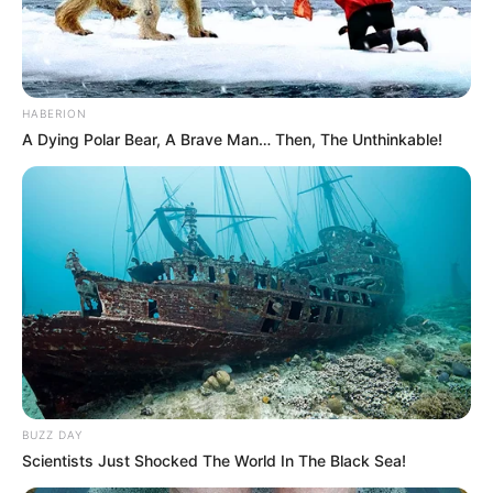
HABERION
A Dying Polar Bear, A Brave Man… Then, The Unthinkable!
BUZZ DAY
Scientists Just Shocked The World In The Black Sea!