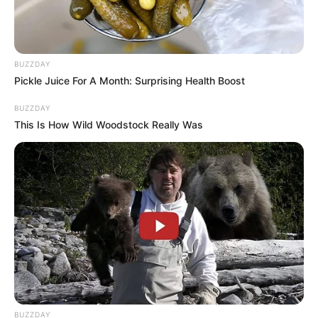
BUZZDAY
Pickle Juice For A Month: Surprising Health Boost
BUZZDAY
This Is How Wild Woodstock Really Was
BUZZDAY