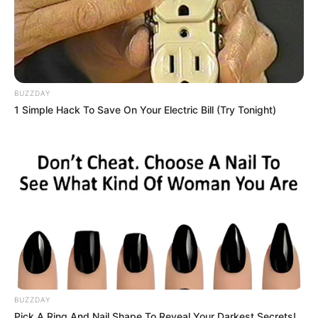
BUZZDAY
1 Simple Hack To Save On Your Electric Bill (Try Tonight)
BUZZDAY
Pick A Ring And Nail Shape To Reveal Your Darkest Secrets!