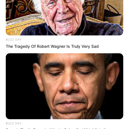
KENO NUMEROS CHANCE DU JOUR
Le Pronostic PMU du Quinté du jour en 7
BUZZ DAY
chevaux du PRIX DES SABLES D’OLONNE
The Tragedy Of Robert Wagner Is Truly Very Sad
1er: 12 HURELLA
2ème: 9 FALCO DES ROCHERS
3ème: 6 GASOLIN
4ème: 5 HARISON DU PLESSIS
5ème: 3 KIMI DI QUATTRO
6ème: 4 DONIZETTI
7ème: 10 GIRL DE BASSIERE
Les regrets ou en cas de non-partant: 7 HORTINO et/ou 13
HEADING REFERENCE
BUZZ DAY