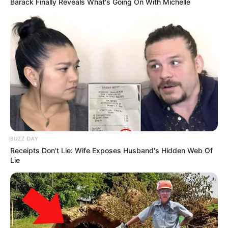
Barack Finally Reveals What's Going On With Michelle
Tous les Pronos Spot du jour!
Une quarantaine de pronostics de la meilleure presse du
PMU à consulter un peu plus bas sur cette même page.
Synthèse incontournable du Quinté du jour
en 5 chevaux proposée par Logic-Prono
Nouveau!
Obtenez en quelques secondes le meilleur
BUZZ DAY
pronostic Quinté du jour. Grâce à cette nouvelle version de
Receipts Don't Lie: Wife Exposes Husband's Hidden Web Of
LOGIC-PRONO, le simulateur automatique de pronostics
Lie
PMU. Véritable service en or offert aux parieurs, pour un
Turf 100% gratuit. Choisissez parmi les 38 pronostics de la
presse du jour et passez les à la « moulinette ».