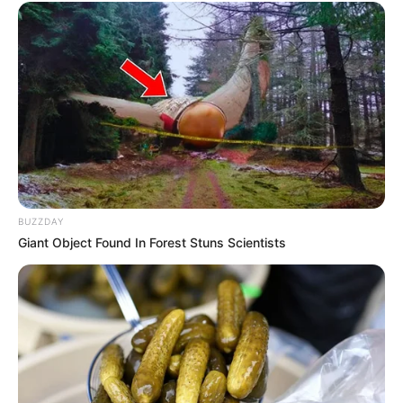
Paris Normandie : 5 – 7 – 13 – 9 – 3 – 12 – 4 – 10
Paris Turf : 10 – 5 – 3 – 7 – 4 – 12 – 6 – 9
République des Pyrénées : 5 – 6 – 10 – 4 – 3 – 12 – 7 – 1
Spécial-Dernière : 5 – 3 – 10 – 12 – 1 – 4 – 6 – 7
Tiercé-Magazine : 12 – 1 – 5 – 6 – 3 – 7 – 4 – 10
Turfomania M : 12 – 7 – 10 – 5 – 3 – 4 – 6 – 1
Tropiques-FM : 5 – 3 – 12 – 4 – 10 – 7 – 13 – 9
Week-End : 3 – 4 – 5 – 6 – 10 – 12 – 7 – 1
ZEturf : 4 – 3 – 5 – 10 – 12 – 7 – 6
Si les courses DES SABLES D’OLONNE m’étaient
BUZZDAY
Giant Object Found In Forest Stuns Scientists
contées