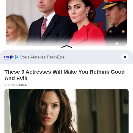
BUZZ DAY
William & Kate Are Not The Same Couple Anymore – Here's
Why!
Before You Go