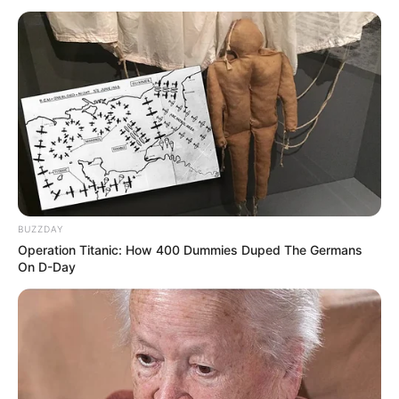
BUZZDAY
Operation Titanic: How 400 Dummies Duped The Germans
On D-Day