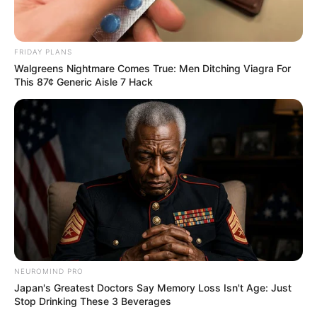
La République du Centre : 5 – 4 – 7 – 1 – 3 – 6 – 12 – 10
La Voix du Nord : 5 – 3 – 12 – 4 – 10 – 7 – 13 – 9
Le Courrier Picard : 5 – 3 – 6 – 12 – 10 – 4 – 7 – 1
FRIDAY PLANS
Le Dauphiné Libéré : 5 – 7 – 3 – 10 – 6 – 12 – 1 – 4
Walgreens Nightmare Comes True: Men Ditching Viagra For
Le Matin de Lausanne : 3 – 5 – 12 – 4 – 7 – 10 – 6 – 1
This 87¢ Generic Aisle 7 Hack
Le Parisien : 5 – 3 – 4 – 12 – 10 – 7 – 6 – 1
Pronostic PMU presse du quinté ou tuyau
du jour (la suite)
Le Progrès de Lyon : 5 – 7 – 3 – 1 – 12 – 4 – 10 – 9
Le Quotidien de la Réunion : 10 – 5 – 3 – 4 – 12 – 9 – 13 – 7
Le Télégramme de Brest : 5 – 3 – 12 – 1 – 7 – 10 – 6 – 4
Les 7 de week-end : 10 – 5 – 3 – 7 – 6 – 4 – 1 – 9
Midi-Libre : 4 – 7 – 5 – 3 – 1 – 6 – 12 – 10
Nice Matin : 5 – 4 – 6 – 12 – 10 – 3 – 7 – 9
NEUROMIND PRO
Nve. Rep. Centre-Ouest : 7 – 5 – 12 – 3 – 6 – 4 – 10 – 1
Japan's Greatest Doctors Say Memory Loss Isn't Age: Just
Stop Drinking These 3 Beverages
Ouest-France : 5 – 4 – 7 – 3 – 10 – 12 – 1 – 6