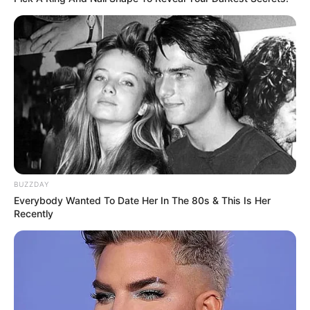
BUZZDAY
Everybody Wanted To Date Her In The 80s & This Is Her
Recently