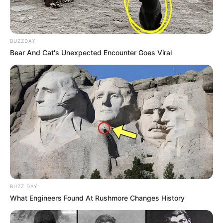
BUZZDAY
Bear And Cat's Unexpected Encounter Goes Viral
BUZZ DAY
What Engineers Found At Rushmore Changes History