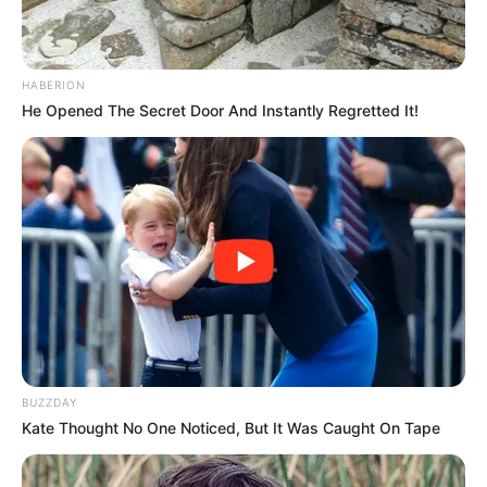
HABERION
He Opened The Secret Door And Instantly Regretted It!
BUZZDAY
Kate Thought No One Noticed, But It Was Caught On Tape