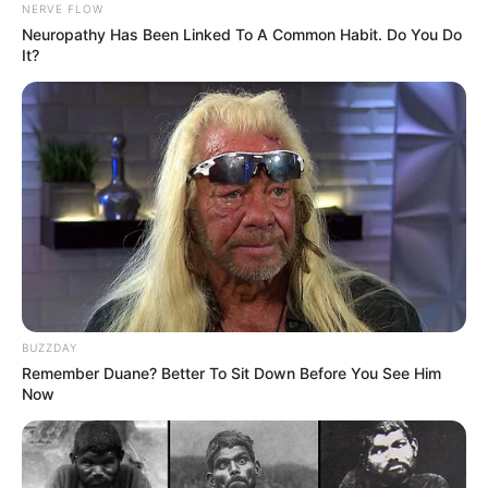
NERVE FLOW
Neuropathy Has Been Linked To A Common Habit. Do You Do
It?
BUZZDAY
Remember Duane? Better To Sit Down Before You See Him
Now
Tiercé Quinté du jour dans la réunion n°1 sur l’hippodrome
d’ENGHIEN – PRIX DES GOBELINS.