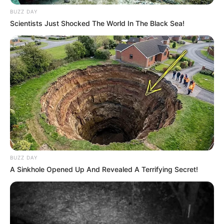
caché. Ce mercredi, elle se présente dans une bonne
BUZZ DAY
condition, bien placée à la limite des 25 mètres. Si le
Scientists Just Shocked The World In The Black Sea!
rythme de la course lui permet d’exploiter sa pointe de
vitesse finale, Galante de Tillard pourrait surprendre et
s’immiscer dans les cinq premières places.
L’analyse du Bruit d’Ecurie
15 – Gaultheria
Gaultheria, issue de la prestigieuse lignée de Bold Eagle,
est une jument habituée aux engagements relevés. Malgré
des performances récentes en demi-teinte, elle reste une
compétitrice à suivre de près. Enghien est une piste qu’elle
BUZZ DAY
apprécie particulièrement, ce qui pourrait l’aider à se
A Sinkhole Opened Up And Revealed A Terrifying Secret!
révéler dans ce Quinté. Bien que ses dernières courses
aient été compliquées, elle retrouve ici un engagement
idéal, en étant au plafond des gains. Elle a les moyens
d’accrocher une petite place à condition de bénéficier d’un