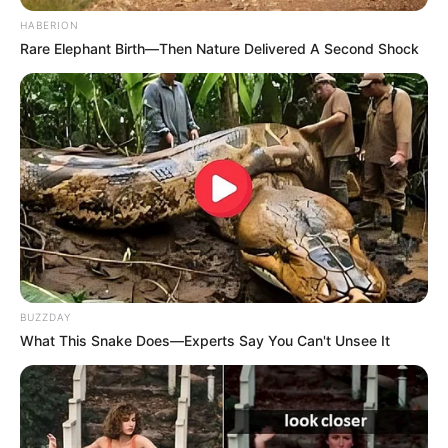
Notre Base Quinté:
5 HAPPY MARANCOURT
HABERION
Notre Coup de Poker:
7 GALANTE DE TILLARD
Rare Elephant Birth—Then Nature Delivered A Second Shock
Le Bruit d’écurie:
15 GAULTHERIA
La course du
Quinté+ du 9 octobre à Enghien dans le PRIX
DES GOBELINS
s’annonce disputée. Examinons en détail
les chances des chevaux de la Base Prono.
Analyse de la Base PMU du jour
5 – Happy Marancourt
Happy Marancourt, après avoir changé d’entraîneur cet
été, montre une progression spectaculaire. Récemment,
BUZZDAY
elle a dominé ses adversaires sur l’hippodrome de Reims.
What This Snake Does—Experts Say You Can't Unsee It
Ce succès impressionnant met en lumière son excellente
forme actuelle. Engagée au premier échelon, elle bénéficie
d’une configuration idéale en étant déferrée des quatre
pieds. Même si elle court souvent sur des tracés à droite,