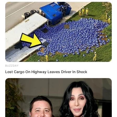
est le plus proche de la vérité ?
La Montagne : 5 – 12 – 8 – 1 – 11 – 4 – 2 – 14
Retrouvez également les principaux pronostics Quinté de
la presse, ainsi qu’une synthèse du Tiercé Quarté Quinté
réalisée avec les meilleurs pronostiqueurs du moment, voir
un peu plus bas sur cette même page.
Le pronostic étant établi 24 heures à l’avance, il est
préférable de venir vérifier celui-ci quelques minutes avant
BUZZDAY
le départ. Car dans le cas de non-partant le pronostic est
Lost Cargo On Highway Leaves Driver In Shock
susceptible d’évoluer jusqu’à 15 minutes avant la course
du Tiercé Quarté Quinté.
Pour vous aider à faire votre prono n’hésitez pas à utiliser
notre logiciel de
Pronostics-Spot
ou bien notre
logiciel-Turf
ils ont l’avantage d’être gratuits.