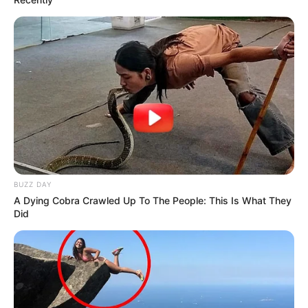
Turf complet du PRIX DES GOBELINS
Retrouvez tous les jours les
pronostics de la presse sur
cette page
.
Si les courses d’Enghien m’étaient contées
BUZZ DAY
A Dying Cobra Crawled Up To The People: This Is What They
Did