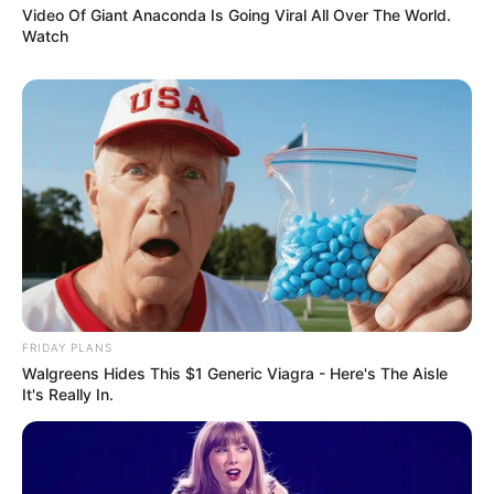
Video Of Giant Anaconda Is Going Viral All Over The World.
Watch
FRIDAY PLANS
Walgreens Hides This $1 Generic Viagra - Here's The Aisle
It's Really In.