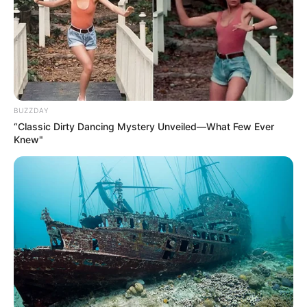
elle a des références solides corde à gauche, comme ici à
Enghien. Grâce à son aptitude à s’adapter aux différents
hippodromes, Happy Marancourt s’annonce redoutable. Sa
récente forme et l’habileté de son driver, Mathieu Mottier,
en font une sérieuse candidate à la victoire. En conclusion,
elle dispose de tous les atouts pour jouer les premiers
rôles dans ce Prix des Gobelins.
BUZZDAY
“Classic Dirty Dancing Mystery Unveiled—What Few Ever
L’analyse du coup de Poker
Knew"
7 – Galante de Tillard
Galante de Tillard n’a plus gagné depuis août 2022, mais
elle reste une jument régulière. Sa vitesse finale est une
arme redoutable dans les courses de ce type. Bien qu’elle
n’ait pas trouvé le succès récemment, ses statistiques
restent impressionnantes dans cette configuration de
ferrure : 10 podiums en 18 sorties. C’est une compétitrice à
ne pas négliger pour les places, car elle possède une
capacité à finir fort lorsqu’elle bénéficie d’un parcours