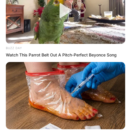
PRIX DES GOBELINS PRONOSTIC QUINTE
PMU 09-10-2024
BUZZ DAY
Watch This Parrot Belt Out A Pitch-Perfect Beyonce Song
Pronostic Quinté+ et bruits d’écuries du
jour pour le PRIX DES GOBELINS à ENGHIEN
ce 9 OCTOBRE 2024