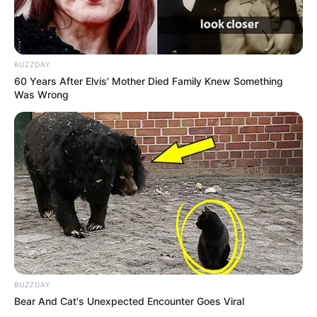
BUZZDAY
60 Years After Elvis' Mother Died Family Knew Something
Was Wrong
BUZZDAY
Bear And Cat's Unexpected Encounter Goes Viral