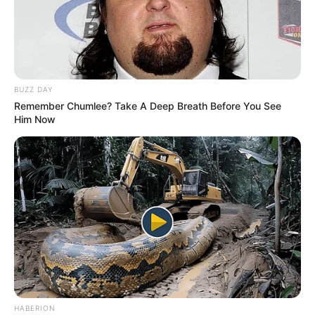
BUZZ DAY
Remember Chumlee? Take A Deep Breath Before You See
Him Now
HABERION