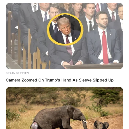
Astro Chinois année du Singe: 13 – 7 – 2 – 11 – 14 – 1 soit
un e.Quinté en 6 chevaux à *5 928,00 €
*PMU.fr
Le Quotidien de la Réunion : 2 – 3 – 9 – 7 – 1 – 15 – 13 – 5
Retrouvez également les principaux pronostics Quinté de
la presse, ainsi qu’une synthèse du Tiercé Quarté Quinté
réalisée avec les meilleurs pronostiqueurs du moment, voir
un peu plus bas sur cette même page.
BRAINBERRIES
Le pronostic étant établi 24 heures à l’avance, il est
Camera Zoomed On Trump's Hand As Sleeve Slipped Up
préférable de venir vérifier celui-ci quelques minutes avant
le départ. Car dans le cas de non-partant le pronostic est
susceptible d’évoluer jusqu’à 15 minutes avant la course
du Tiercé Quarté Quinté.
Pour vous aider à faire votre prono n’hésitez pas à utiliser
notre logiciel de
Pronostics-Spot
ou bien notre
logiciel-Turf
ils ont l’avantage d’être gratuits.