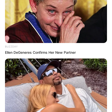
BUZZDAY
Ellen DeGeneres Confirms Her New Partner