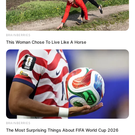
BRAINBERRIES
This Woman Chose To Live Like A Horse
Navigation
←
PRIX DE MUNICH
PRIX DE CHATEAU-GONTIER
des
PRONOSTIC QUINTE PMU 10-
PRONOSTIC PMU 14-02-2024
articles
02-2024
→
BRAINBERRIES
The Most Surprising Things About FIFA World Cup 2026