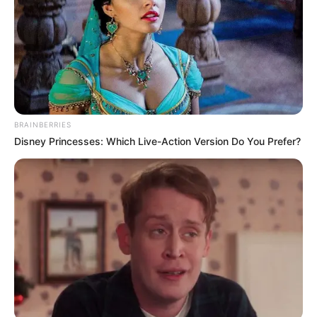
BRAINBERRIES
Disney Princesses: Which Live-Action Version Do You Prefer?