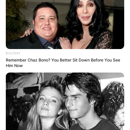
PRIX DE SENLIS PRONOSTIC QUINTE PMU
13-02-2024
BUZZDAY
Remember Chaz Bono? You Better Sit Down Before You See
Him Now
Pronostic et presse PMU du Tiercé Quinté
du jour pour le PRIX DE SENLIS ce 13 Février
2024