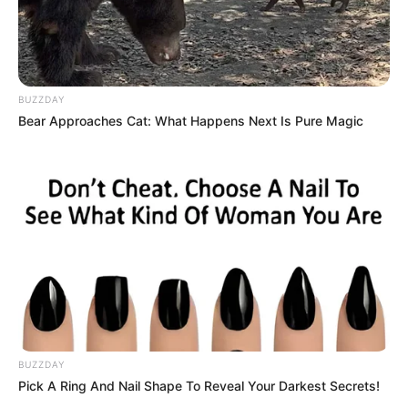
Tiercé-Magazine : 13 – 7 – 5 – 3 – 1 – 9 – 2 – 6
Turfomania M : 3 – 2 – 1 – 7 – 13 – 9 – 5 – 10
Tropiques-FM : 3 – 9 – 1 – 2 – 15 – 13 – 7 – 5
Week-End : 3 – 1 – 6 – 13 – 9 – 2 – 7 – 8
BUZZDAY
Bear Approaches Cat: What Happens Next Is Pure Magic
BUZZDAY
Pick A Ring And Nail Shape To Reveal Your Darkest Secrets!