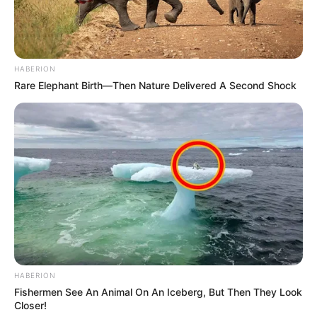
HABERION
Rare Elephant Birth—Then Nature Delivered A Second Shock
HABERION
Fishermen See An Animal On An Iceberg, But Then They Look
Closer!
Pronostics PMU de la presse du Quinté le