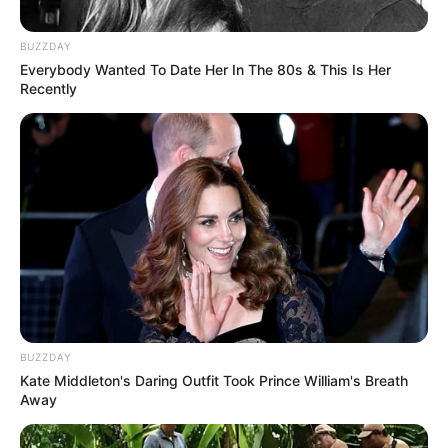
Tiercé Quinté du jour dans la réunion n°1 sur l’hippodrome
BUZZDAY
de PARIS-VINCENNES – PRIX DE SENLIS.
Everybody Wanted To Date Her In The 80s & This Is Her
Recently
Course de Trot attelé, pour un parcours de 2100 mètres.
Le Quinté du jour ce sont 15 Partants au départ de ce
Tiercé Quinté.
Base Prono, Bruit d’écurie et coup de Poker
pour un couplé ou 2sur4 dans le PRIX DE
SENLIS
Notre super base prono qui sera peut-être pour la plupart
des turfistes l’incontournable base fiable de ce quinté du
BUZZDAY
jour, suivi par notre coup de poker qui peut venir pimenter
Kate Middleton's Daring Outfit Took Prince William's Breath
les rapports et enfin le bruit de piste qui pourra comme le
Away
coup de poker venir créer la surprise. Base + Bruit + Coup
de Poker pour un couplé, 2sur4 ou simple Gagnant placé