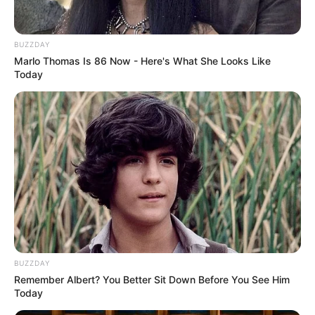
BUZZDAY
Marlo Thomas Is 86 Now - Here's What She Looks Like
Today
Le Pronostic PMU du Quinté du jour en 7
chevaux du PRIX DE SENLIS
1er: 3 GAMIN DE MAHEY
BUZZDAY
2ème: 5 GO TO AMERICA
Remember Albert? You Better Sit Down Before You See Him
3ème: 7 GREZ
Today
4ème: 9 GRANIT DU FRESNE