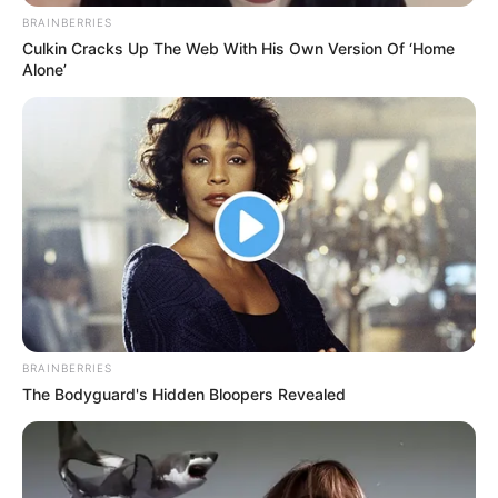
BRAINBERRIES
Culkin Cracks Up The Web With His Own Version Of ‘Home
Alone’
BRAINBERRIES
The Bodyguard's Hidden Bloopers Revealed