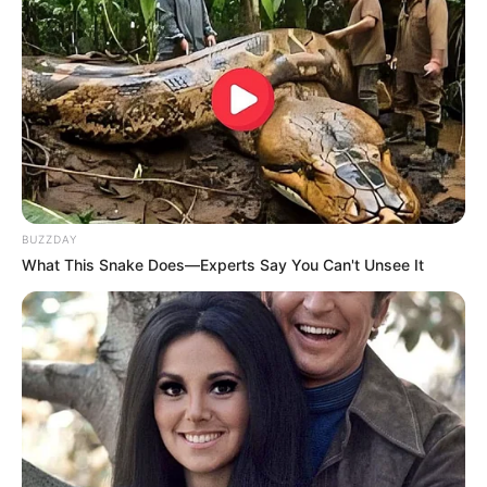
dans le Quinté du PMU.
Notre Base quinté:
3 GAMIN DE MAHEY
Notre Coup de Poker:
5 GO TO AMERICA
Le Bruit d’écurie:
7 GREZ
Qui sait pour un beau Couplé combiné en 3 chevaux
Gagnant et/ou Placé.
…
BUZZDAY
What This Snake Does—Experts Say You Can't Unsee It
Découvrez le Cheval du jour