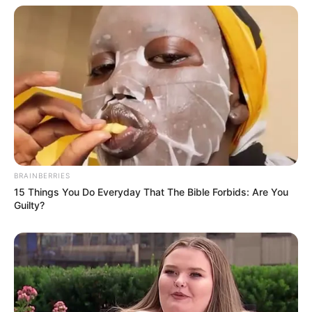
BRAINBERRIES
15 Things You Do Everyday That The Bible Forbids: Are You
Guilty?