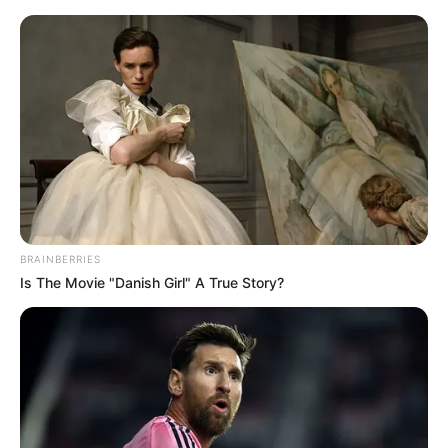
Aller
au
AU PETIT PARIEUR
contenu
Pronostic Gratuit du Tiercé Quinté PMU du jour
Menu
BRAINBERRIES
Is The Movie "Danish Girl" A True Story?