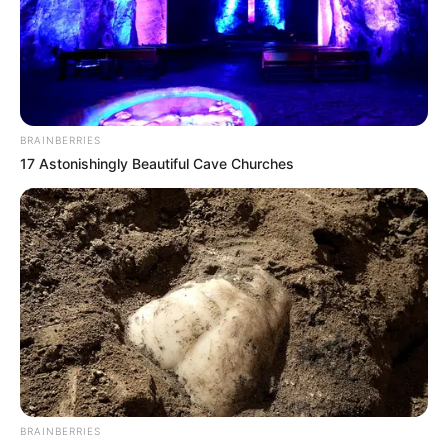
plus proche de la vérité ?
Spécial-Dernière : 13 – 14 – 4 – 9 – 5 – 1 – 11
Retrouvez également les principaux pronostics Quinté de
la presse, ainsi qu’une synthèse du Tiercé Quarté Quinté
réalisée avec les meilleurs pronostiqueurs du moment, voir
BRAINBERRIES
un peu plus bas sur cette même page.
17 Astonishingly Beautiful Cave Churches
Le pronostic étant établi 24 heures à l’avance, il est
préférable de venir vérifier celui-ci quelques minutes avant
le départ. Car dans le cas de non-partant le pronostic est
susceptible d’évoluer jusqu’à 15 minutes avant la course
du Tiercé Quarté Quinté.
Pour vous aider à faire votre prono n’hésitez pas à utiliser
notre logiciel de
Pronostics-Spot
ou bien notre
logiciel-Turf
ils ont l’avantage d’être gratuits.
BRAINBERRIES