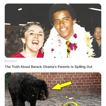
BUZZDAY
The Truth About Barack Obama's Parents Is Spilling Out