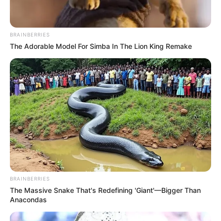
BRAINBERRIES
The Adorable Model For Simba In The Lion King Remake
BRAINBERRIES
The Massive Snake That's Redefining 'Giant'—Bigger Than
Anacondas