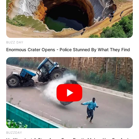
BUZZ DAY
Enormous Crater Opens - Police Stunned By What They Find
BUZZDAY