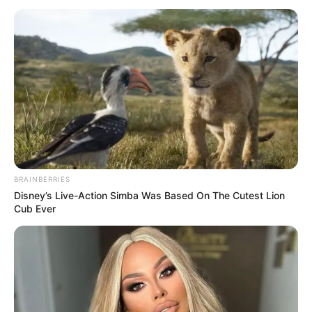
Tiercé Quinté du jour dans la réunion n°1 sur l’hippodrome
de Vichy – PRIX DE SAINT POURCAIN SUR SIOULE.
Course de Trot attelé, pour un parcours de 2950 mètres.
Le Quinté du jour ce sont 15 Partants au départ de ce
Tiercé Quinté.
Base Prono, Bruit d’écurie et coup de Poker
BRAINBERRIES
pour un couplé ou 2sur4 dans le PRIX DE
Disney’s Live-Action Simba Was Based On The Cutest Lion
SAINT POURCAIN SUR SIOULE
Cub Ever
Notre super base prono qui sera peut-être pour la plupart
des turfistes l’incontournable base fiable de ce quinté du
jour, suivi par notre coup de poker qui peut venir pimenter
les rapports et enfin le bruit de piste qui pourra comme le
coup de poker venir créer la surprise. Base + Bruit + Coup