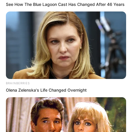
See How The Blue Lagoon Cast Has Changed After 46 Years
BRAINBERRIES
Olena Zelenska's Life Changed Overnight