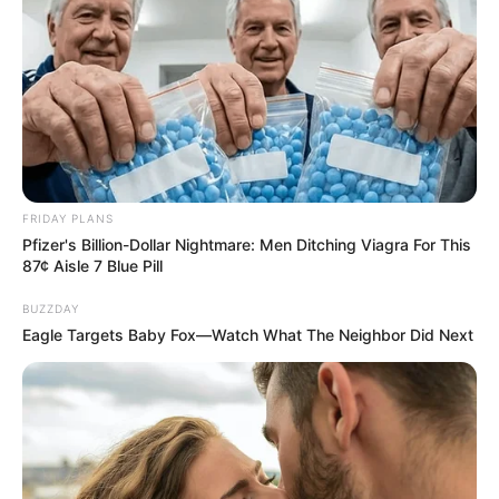
Aisne Nouvelle : 13 – 5 – 10 – 14 – 9 – 4 – 12 – 8
Bilto : 14 – 10 – 13 – 5 – 4 – 11 – 6 – 12
Centre Presse Poitiers : 4 – 13 – 5 – 10 – 9 – 14 – 8 – 11
Charente Libre : 13 – 14 – 4 – 11 – 5 – 10 – 9 – 7
Europe 1 : 13 – 5 – 7 – 10 – 14 – 8 – 12 – 9
L’Echo du Centre : 10 – 13 – 14 – 5 – 6 – 7 – 4 – 9
L’Eveil : 4 – 13 – 10 – 11 – 14 – 7 – 5 – 9
FRIDAY PLANS
L’indépendant : 10 – 11 – 4 – 14 – 5 – 7 – 9 – 13
Pfizer's Billion-Dollar Nightmare: Men Ditching Viagra For This
L’Yonne Républicaine : 14 – 13 – 11 – 10 – 5 – 9 – 8 – 4
87¢ Aisle 7 Blue Pill
La Marseillaise : 13 – 10 – 4 – 14 – 7 – 5 – 6 – 8
BUZZDAY
La Montagne : 13 – 5 – 11 – 14 – 4 – 10 – 3 – 1
Eagle Targets Baby Fox—Watch What The Neighbor Did Next
La Provence : 5 – 13 – 14 – 4 – 11 – 9 – 6 – 10
La République du Centre : 5 – 10 – 4 – 13 – 7 – 14 – 15 – 11
La Voix du Nord : 13 – 14 – 4 – 11 – 5 – 10 – 9 – 7
Le Courrier Picard : 14 – 10 – 4 – 13 – 11 – 9 – 5 – 12
Le Dauphiné Libéré : 5 – 14 – 10 – 13 – 7 – 11 – 8 – 6
Le Matin de Lausanne : 10 – 5 – 8 – 4 – 14 – 13 – 9 – 12