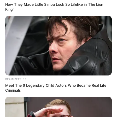
How They Made Little Simba Look So Lifelike in 'The Lion
King'
Navigation
←
PRIX DE LA CONCORDE
PRIX DES COTEAUX DE LA
des
PRONOSTIC QUINTE PMU 12-
SEINE QUINTE PMU 14-05-
articles
05-2024
2024
→
BRAINBERRIES
Meet The 6 Legendary Child Actors Who Became Real Life
Criminals