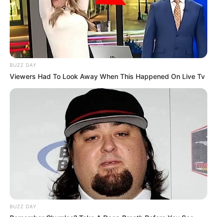
BUZZ DAY
Viewers Had To Look Away When This Happened On Live Tv
BUZZ DAY