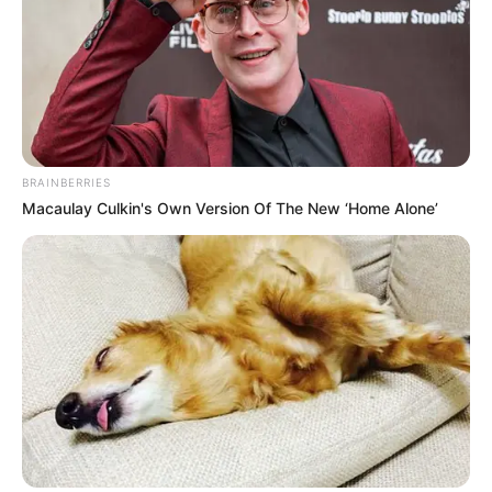
BRAINBERRIES
Macaulay Culkin's Own Version Of The New ‘Home Alone’