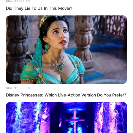
BRAINBERRIES
Nouveau!
Obtenez en quelques secondes le meilleur
Did They Lie To Us In This Movie?
pronostic Quinté du jour. Grâce à cette nouvelle version de
LOGIC-PRONO, le simulateur automatique de pronostics
PMU. Véritable service en or offert aux parieurs, pour un
Turf 100% gratuit. Choisissez parmi les 38 pronostics de la
presse du jour et passez les à la « moulinette ».
Quelle est l’arrivée et qui est le cheval
gagnant du PRIX DE SAINT POURCAIN SUR
BRAINBERRIES
Disney Princesses: Which Live-Action Version Do You Prefer?
SIOULE?
4 – 14 – 1 – 13 – 2
Qui a donné le pronostic gagnant du jour ou le