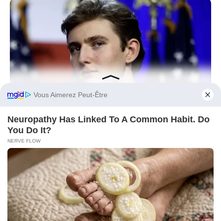
Before You Go
BUZZ DAY
Barron's Surprising Advice Made All The Difference For
Donald