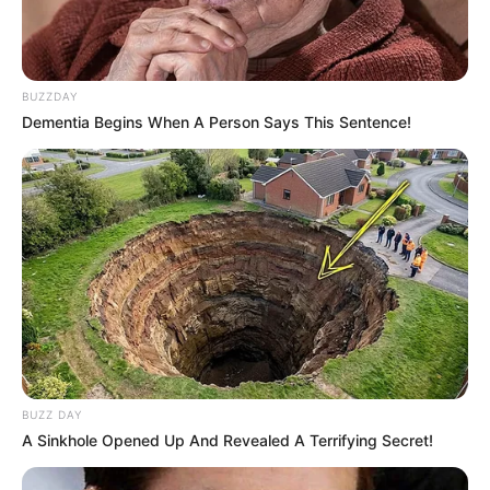
BUZZDAY
Dementia Begins When A Person Says This Sentence!
BUZZ DAY
A Sinkhole Opened Up And Revealed A Terrifying Secret!