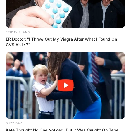
FRIDAY PLANS
ER Doctor: "I Threw Out My Viagra After What I Found On
CVS Aisle 7"
BUZZ DAY
Kate Thought No One Noticed, But It Was Caught On Tape