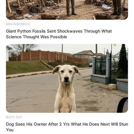
des
QUINTE 05-01-2025
PRONOSTIC QUINTE 07-01-
articles
2025
→
BRAINBERRIES
Giant Python Fossils Sent Shockwaves Through What
Science Thought Was Possible
BUZZ DAY
Dog Sees His Owner After 2 Yrs What He Does Next Will Stun
You