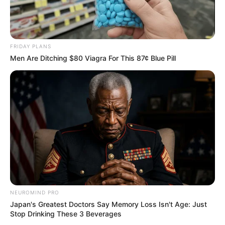
du Tiercé Quarté Quinté.
Pour vous aider à faire votre prono n’hésitez pas à utiliser
notre logiciel de
Pronostics-Spot
ou bien notre
logiciel-Turf
ils ont l’avantage d’être gratuits.
FRIDAY PLANS
Men Are Ditching $80 Viagra For This 87¢ Blue Pill
NEUROMIND PRO
Japan's Greatest Doctors Say Memory Loss Isn't Age: Just
Stop Drinking These 3 Beverages