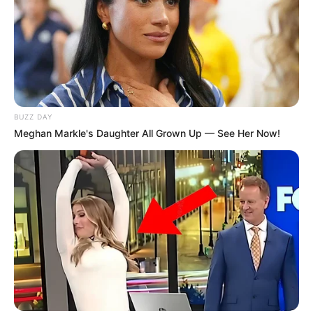
BUZZ DAY
Meghan Markle's Daughter All Grown Up — See Her Now!