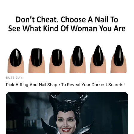
Aller
au
AU PETIT PARIEUR
contenu
Pronostic Gratuit du Tiercé Quinté PMU du jour
Menu
BUZZ DAY
Pick A Ring And Nail Shape To Reveal Your Darkest Secrets!
PRIX DE RIBEAUVILLE PRONOSTIC QUINTE