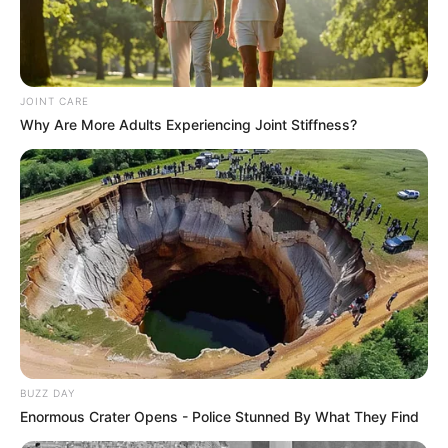
JOINT CARE
Why Are More Adults Experiencing Joint Stiffness?
BUZZ DAY
Enormous Crater Opens - Police Stunned By What They Find