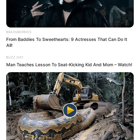
06-01-2025
BRAINBERRIES
From Baddies To Sweethearts: 9 Actresses That Can Do It
All!
BUZZ DAY
Man Teaches Lesson To Seat-Kicking Kid And Mom – Watch!
Pronostic PMU et bruits d’écuries du jour à
VINCENNES dans le PRIX DE RIBEAUVILLE ce
6 Janvier 2025
Tiercé Quinté du jour dans la réunion n°1 sur l’hippodrome
de VINCENNES – PRIX DE RIBEAUVILLE.