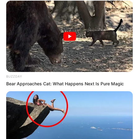
Pronostics PMU de la presse du Quinté le
Turf complet du PRIX DE RIBEAUVILLE
Retrouvez tous les jours les
pronostics de la presse sur
cette page
.
Vincennes d’autrefois
BUZZDAY
Bear Approaches Cat: What Happens Next Is Pure Magic