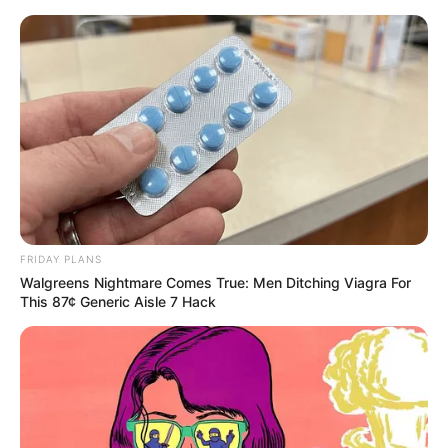
Aller
au
AU PETIT PARIEUR
contenu
Pronostic Gratuit du Tiercé Quinté PMU du jour
Menu
FRIDAY PLANS
Walgreens Nightmare Comes True: Men Ditching Viagra For
This 87¢ Generic Aisle 7 Hack