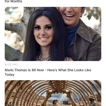
For Months
BUZZ DAY
Marlo Thomas Is 86 Now - Here's What She Looks Like
Today