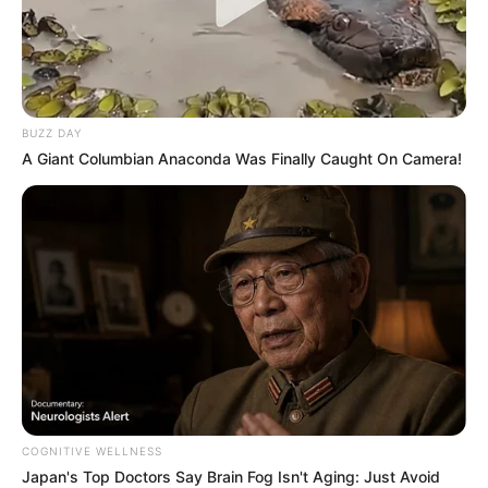
BUZZ DAY
A Giant Columbian Anaconda Was Finally Caught On Camera!
COGNITIVE WELLNESS
Japan's Top Doctors Say Bra​in Fo​g Isn't Aging: Just Avoid