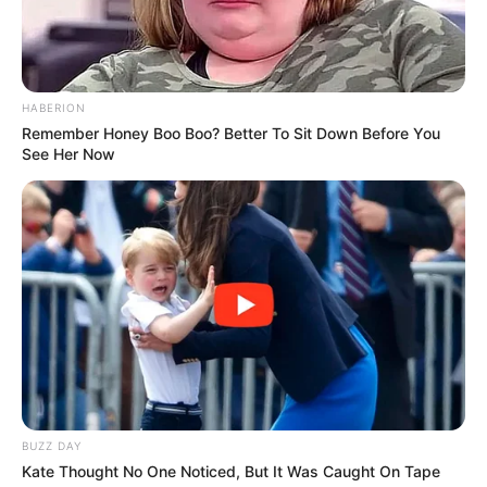
HABERION
Remember Honey Boo Boo? Better To Sit Down Before You
See Her Now
Le Pronostic PMU du Quinté du jour en 7
chevaux du PRIX DE POITIERS
1er: 3 GOLD DAIRPET
2ème: 2 GIRL DE BASSIERE
3ème: 6 GHALIE DU GOUTIER
4ème: 7 GUIDE MOI FORGAN
5ème: 5 GIBUS
6ème: 11 FANATIC FLASH
7ème: 13 GIANT CHIEF
BUZZ DAY
Kate Thought No One Noticed, But It Was Caught On Tape