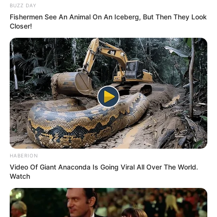
BUZZ DAY
Fishermen See An Animal On An Iceberg, But Then They Look
Closer!
HABERION
Video Of Giant Anaconda Is Going Viral All Over The World.
Watch