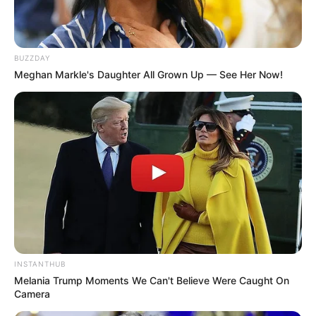
Notre Base quinté:
3 GOLD DAIRPET
Notre Coup de Poker:
2 GIRL DE BASSIERE
Le Bruit d’écurie:
6 GHALIE DU GOUTIER
BUZZDAY
Meghan Markle's Daughter All Grown Up — See Her Now!
Qui sait pour un beau Couplé combiné en 3 chevaux
Gagnant et/ou Placé.
…
Découvrez le Cheval du jour
INSTANTHUB
Melania Trump Moments We Can't Believe Were Caught On
Camera