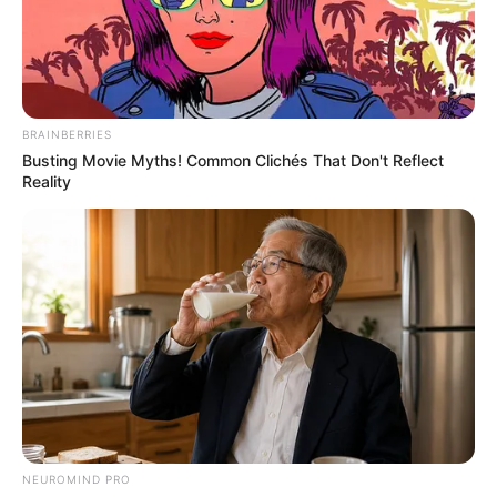
PRIX DE POITIERS PRONOSTIC QUINTE
PMU 03-01-2024
BRAINBERRIES
Busting Movie Myths! Common Clichés That Don't Reflect
Reality
Pronostic et presse PMU du Tiercé Quinté
du jour pour le PRIX DE POITIERS ce 3
Janvier 2024
NEUROMIND PRO