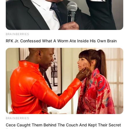
BRAINBERRIES
RFK Jr. Confessed What A Worm Ate Inside His Own Brain
Navigation
←
PRIX DOMINIK CORDEAU
PRIX PAYS D’OUCHE
des
PRONOSTIC QUINTE 01-01-
PRONOSTIC QUINTE PMU 05-
articles
2024
01-2024
→
BRAINBERRIES
Cece Caught Them Behind The Couch And Kept Their Secret