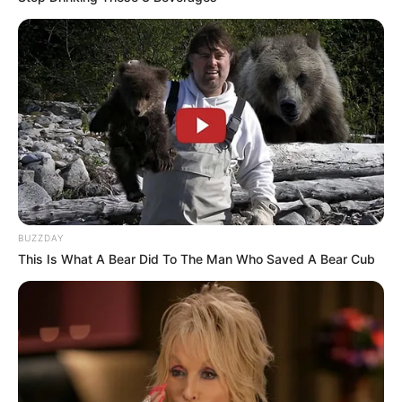
Europe 1 : 6 – 2 – 3 – 13 – 12 – 7 – 5 – 4
L’Echo du Centre : 3 – 13 – 6 – 2 – 7 – 12 – 4 – 5
L’Eveil : 6 – 12 – 3 – 7 – 13 – 5 – 11 – 2
L’indépendant : 12 – 6 – 3 – 13 – 2 – 5 – 4 – 7
L’Yonne Républicaine : 3 – 6 – 13 – 4 – 12 – 2 – 5 – 7
La Marseillaise : 12 – 3 – 6 – 13 – 2 – 5 – 11 – 4
La Montagne : 5 – 6 – 11 – 3 – 12 – 13 – 7 – 2
La Provence : 12 – 3 – 13 – 2 – 6 – 7 – 4 – 5
La République du Centre : 3 – 6 – 4 – 5 – 12 – 2 – 13 – 11
La Voix du Nord : 3 – 12 – 13 – 5 – 6 – 2 – 7 – 4
Le Courrier Picard : 3 – 12 – 2 – 6 – 5 – 11 – 13 – 4
BUZZDAY
Le Dauphiné Libéré : 3 – 12 – 6 – 5 – 11 – 4 – 13 – 7
This Is What A Bear Did To The Man Who Saved A Bear Cub
Le Matin de Lausanne : 2 – 13 – 12 – 6 – 3 – 7 – 5 – 4
Le Parisien : 2 – 13 – 6 – 5 – 12 – 7 – 11 – 4
Pronostic PMU presse du quinté ou tuyau
du jour (la suite)