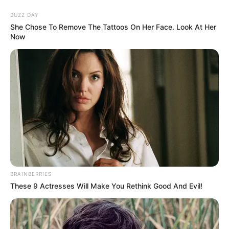
Aller
au
AU PETIT PARIEUR
BUZZ DAY
contenu
She Chose To Remove The Tattoos On Her Face. Look At Her
Now
Pronostic Gratuit du Tiercé Quinté PMU du jour
Menu
BRAINBERRIES
These 9 Actresses Will Make You Rethink Good And Evil!