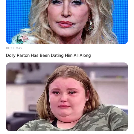
BUZZ DAY
Dolly Parton Has Been Dating Him All Along