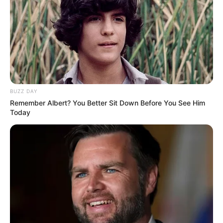
PRIX DE MILAN PRONOSTIC QUINTE PMU
20-07-2024
BUZZ DAY
Remember Albert? You Better Sit Down Before You See Him
Today
Pronostic PMU et bruits d’écuries du Tiercé
Quinté du jour pour le PRIX DE MILAN ce 20
JUILLET 2024