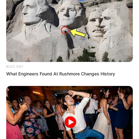
BUZZ DAY
What Engineers Found At Rushmore Changes History
Pronostics PMU de la presse du Quinté le
Turf complet du PRIX DE MILAN
Aisne Nouvelle : 6 – 16 – 5 – 8 – 1 – 3 – 9 – 2