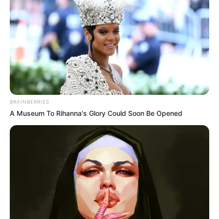
BRAINBERRIES
A Museum To Rihanna's Glory Could Soon Be Opened
Pronostic PMU presse du quinté ou tuyau
du jour (la suite)