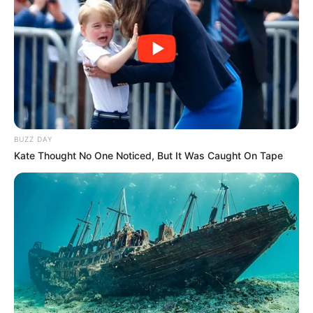
KENO NUMEROS CHANCE DU JOUR
Le Pronostic PMU du Quinté du jour en 7
chevaux du PRIX DE MILAN
BUZZ DAY
Kate Thought No One Noticed, But It Was Caught On Tape
1er: 6 KEEP GOING
2ème: 14 RAGAZZA DU CHENE
3ème: 12 ELTON WISE
4ème: 5 KING OPERA
5ème: 9 EDGAR SABA
6ème: 1 KANTO AVIS
7ème: 8 KRISTAL JOSSELYN
Les regrets ou en cas de non-partant: 10 KIWI DE TREMONT