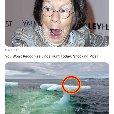
Les résultats avec l’arrivée du Quinté, et
qui est le cheval gagnant du PRIX DE MILAN
?
9 – 15 – 6 – 5 – 1
BUZZ DAY
You Won't Recognize Linda Hunt Today: Shocking Pics!
Qui a donné le pronostic gagnant du jour ou qui
est le plus proche de la vérité ?
Astro Chinois année du Lapin: 6 – 9 – 5 – 4 – 15 soit un
e.Quarté en 5 chevaux à *312,75 €
Astro Chinois année du Singe: 1 – 6 – 5 – 15 – 16 – 9 soit un
e.Quinté en 6 chevaux à *101,80 €