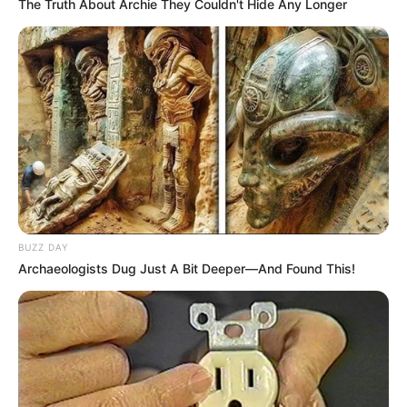
The Truth About Archie They Couldn't Hide Any Longer
BUZZ DAY
Archaeologists Dug Just A Bit Deeper—And Found This!