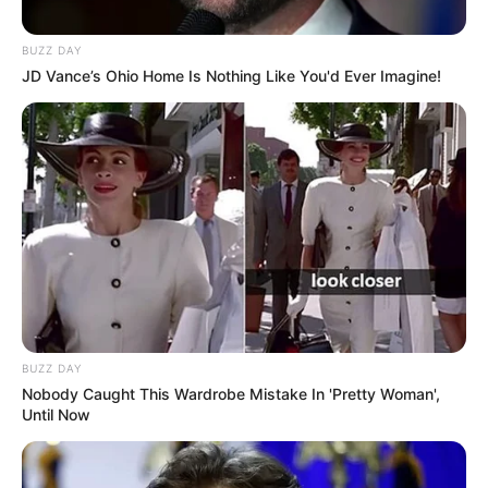
BUZZ DAY
JD Vance’s Ohio Home Is Nothing Like You'd Ever Imagine!
BUZZ DAY
Nobody Caught This Wardrobe Mistake In 'Pretty Woman',
Until Now
Tiercé Quinté du jour dans la réunion n°1 sur l’hippodrome