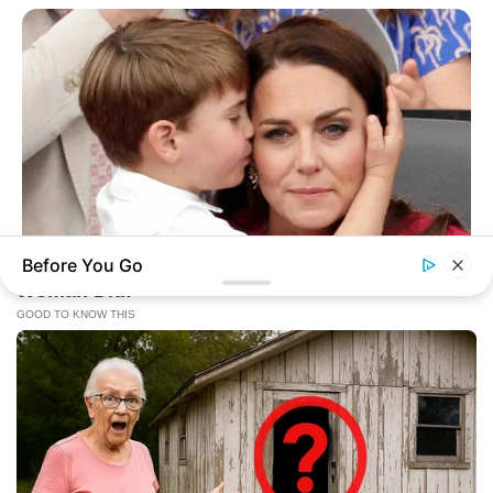
Before You Go
BUZZ DAY
Kate Middleton Can't Stop Finding These In Prince Louis's
Bed