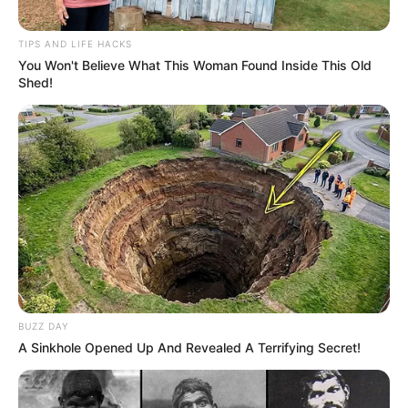
TIPS AND LIFE HACKS
You Won't Believe What This Woman Found Inside This Old
Shed!
BUZZ DAY
A Sinkhole Opened Up And Revealed A Terrifying Secret!