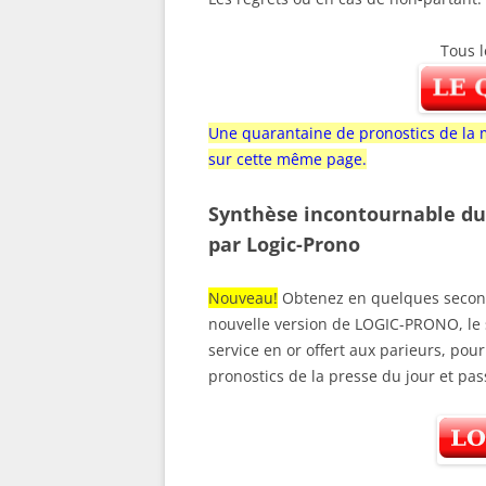
Tous l
Une quarantaine de pronostics de la 
sur cette même page.
Synthèse incontournable du
par Logic-Prono
Nouveau!
Obtenez en quelques seconde
nouvelle version de LOGIC-PRONO, le 
service en or offert aux parieurs, pou
pronostics de la presse du jour et pass