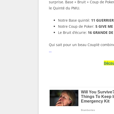
surprise. Base + Bruit + Coup de Pok
le Quinté du PMU.
Notre Base quinté:
11 GUERRIE
Notre Coup de Poker:
5 GIVE ME
Le Bruit d’écurie:
16 GRANDE DE
Qui sait pour un beau Couplé combiné
…
Décou