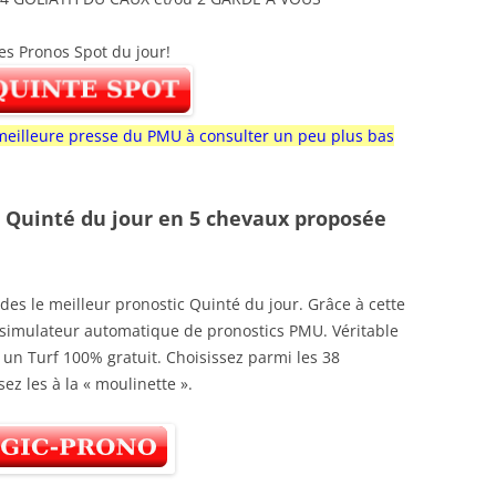
es Pronos Spot du jour!
meilleure presse du PMU à consulter un peu plus bas
 Quinté du jour en 5 chevaux proposée
s le meilleur pronostic Quinté du jour. Grâce à cette
simulateur automatique de pronostics PMU. Véritable
r un Turf 100% gratuit. Choisissez parmi les 38
ez les à la « moulinette ».