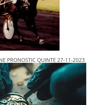
NE PRONOSTIC QUINTE 27-11-2023