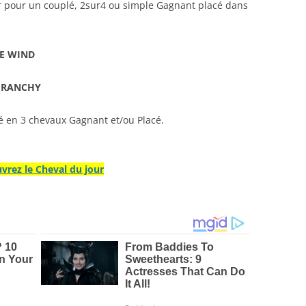
er pour un couplé, 2sur4 ou simple Gagnant placé dans
RE WIND
 RANCHY
 en 3 chevaux Gagnant et/ou Placé.
vrez le Cheval du jour