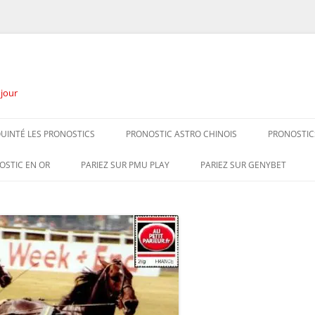
 jour
UINTÉ LES PRONOSTICS
PRONOSTIC ASTRO CHINOIS
PRONOSTICS
OSTIC EN OR
PARIEZ SUR PMU PLAY
PARIEZ SUR GENYBET