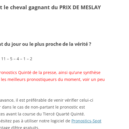
est le cheval gagnant du PRIX DE MESLAY
 du jour ou le plus proche de la vérité ?
11 – 5 – 4 – 1 – 2
onostics Quinté de la presse, ainsi qu’une synthèse
c les meilleurs pronostiqueurs du moment, voir un peu
avance, il est préférable de venir vérifier celui-ci
 dans le cas de non-partant le pronostic est
tes avant la course du Tiercé Quarté Quinté.
ésitez pas à utiliser notre logiciel de
Pronostics-Spot
ntage d’être gratuits.