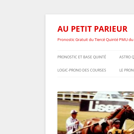
Aller
au
contenu
AU PETIT PARIEUR
Pronostic Gratuit du Tiercé Quinté PMU du
PRONOSTIC ET BASE QUINTÉ
ASTRO Q
LOGIC-PRONO DES COURSES
LE PRON