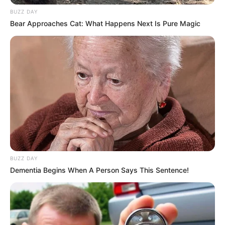
BUZZ DAY
Bear Approaches Cat: What Happens Next Is Pure Magic
BUZZ DAY
Dementia Begins When A Person Says This Sentence!