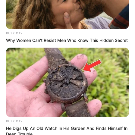
BUZZ DAY
Why Women Can't Resist Men Who Know This Hidden Secret
BUZZ DAY
He Digs Up An Old Watch In His Garden And Finds Himself In
Deep Trouble