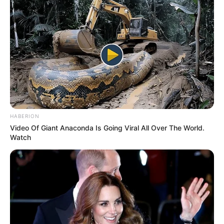
Nve. Rep. Centre-Ouest : 7 – 6 – 9 – 10 – 4 – 1 – 2 – 5
Ouest-France : 10 – 7 – 4 – 9 – 1 – 6 – 3 – 5
Paris Normandie : 7 – 4 – 10 – 6 – 9 – 1 – 2 – 5
Paris Turf : 7 – 4 – 1 – 6 – 10 – 9 – 5 – 3
République des Pyrénées : 6 – 4 – 9 – 10 – 7 – 2 – 1 – 5
Spécial-Dernière : 4 – 7 – 5 – 6 – 2 – 1 – 10 – 9
Tiercé-Magazine : 6 – 1 – 7 – 4 – 2 – 10 – 16 – 3
Turfomania M : 7 – 11 – 6 – 4 – 2 – 9 – 16 – 1
Tropiques-FM : 6 – 7 – 4 – 5 – 9 – 1 – 10 – 2
Week-End : 6 – 4 – 7 – 2 – 1 – 9 – 3 – 14
HABERION
Ticket-Turf : 4 – 6 – 1 – 7 – 13 – 15 – 2 – 11
Video Of Giant Anaconda Is Going Viral All Over The World.
Top-Pronos : 6 – 7 – 4 – 1 – 3 – 9 – 2 – 8
Watch
ZEturf : 4 – 7 – 6 – 2 – 1 – 9 – 13 – 3