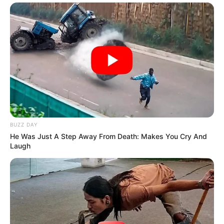
pourrez y trouver pêle-mêle: La base quinté en béton. Des
pronostics, des conseils de jeux. La possibilité de suivre les
courses avec les commentaires en direct. Des cotes
actualisées ainsi que le programme PMU complet du jour
et du lendemain. Des résultats de chaque arrivées avec les
rapports pour chaque type de jeux, les photos d’arrivées,
un forum pour échanger avec d’autres joueurs sur des
pronos ou bien des conseils, etc…
Jouez chez
Betclic-Turf
Le pari chez
France-Pari-Turf
BUZZ DAY
He Was Just A Step Away From Death: Makes You Cry And
Les paris chez
Geny-Courses
Laugh
Misez chez
PMU-Turf
Pariez chez
ZeTurf