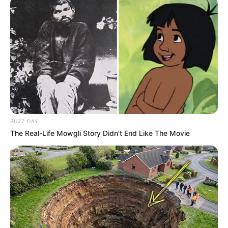
BUZZ DAY
The Real-Life Mowgli Story Didn't End Like The Movie
Tiercé Quarté Quinté à 13h50 en réunion 1 sur