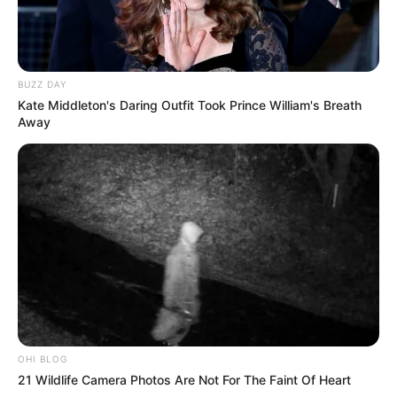
BUZZ DAY
Kate Middleton's Daring Outfit Took Prince William's Breath
Away
Qui sont les Principaux acteurs du Turf pour le
Tiercé vérité ?
Vous trouverez ci-dessous la liste des différents opérateurs
OHI BLOG
du Turf chez qui vous pourrez pariez en direct et en toute
21 Wildlife Camera Photos Are Not For The Faint Of Heart
sécurité. Pour la plupart de ces acteurs du Turf vous