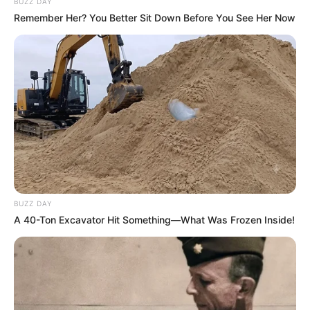
articles
BUZZ DAY
Remember Her? You Better Sit Down Before You See Her Now
BUZZ DAY
A 40-Ton Excavator Hit Something—What Was Frozen Inside!