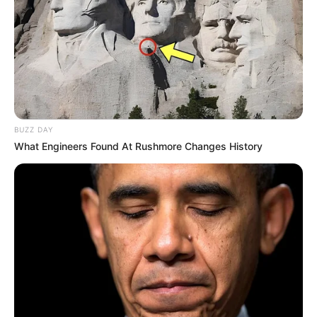
BUZZ DAY
What Engineers Found At Rushmore Changes History