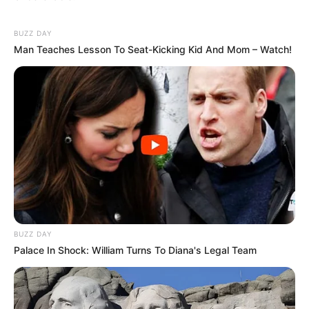
BUZZ DAY
Man Teaches Lesson To Seat-Kicking Kid And Mom – Watch!
BUZZ DAY
Palace In Shock: William Turns To Diana's Legal Team