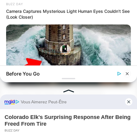
BUZZ DAY
Camera Captures Mysterious Light Human Eyes Couldn't See
(Look Closer)
Before You Go
BUZZ DAY
The Lighthouse That Woke Up After 50 Years And Shocked
Everyone