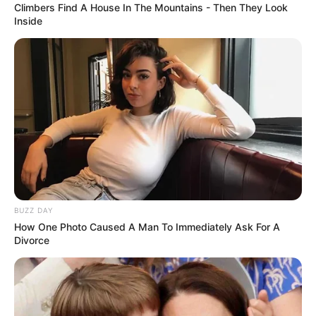
Climbers Find A House In The Mountains - Then They Look
Notre Base:
4 PONT MIRABEAU
Inside
Notre Coup de Poker:
13 EAGLEHAWK
Le Bruit d’écurie:
10 MISTER X
…
Découvrez le Cheval du jour
BUZZ DAY
How One Photo Caused A Man To Immediately Ask For A
Divorce