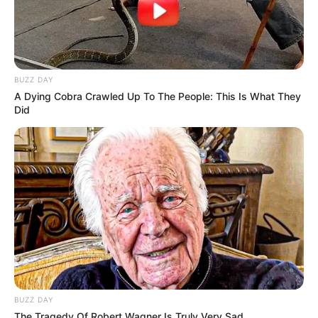
BUZZ DAY
A Dying Cobra Crawled Up To The People: This Is What They
Did
Quels sont les meilleurs Concours et Challenges
du Turf ?
Si vous êtes un compétiteur ou une compétitrice dans
l’âme, c’est le moment de vous mesurer à d’autres
pronostiqueurs en participant à des concours ou
challenges du Turf, ils sont principalement proposés sur la
course du Quinté, avec cerise sur le gâteau la possibilité
dans certains cas de gagner des lots.
BUZZ DAY
The Tragedy Of Robert Wagner Is Truly Very Sad