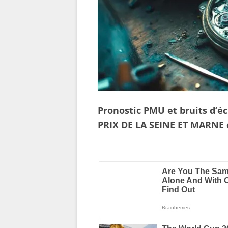
Pronostic PMU et bruits d’éc
PRIX DE LA SEINE ET MARNE 