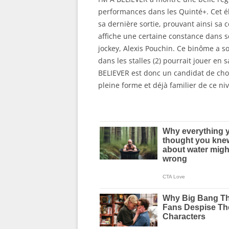
performances dans les Quinté+. Cet él
sa dernière sortie, prouvant ainsi sa c
affiche une certaine constance dans s
jockey, Alexis Pouchin. Ce binôme a so
dans les stalles (2) pourrait jouer en s
BELIEVER est donc un candidat de choi
pleine forme et déjà familier de ce ni