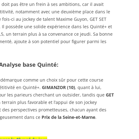
oit pas être un frein à ses ambitions, car il avait
tivité, notamment avec une deuxième place dans le
e fois-ci au jockey de talent Maxime Guyon, GET SET
 Il possède une solide expérience dans les Quinté+ et
,5, un terrain plus à sa convenance ce jeudi. Sa bonne
enté, ajoute à son potentiel pour figurer parmi les
’Analyse base Quinté:
 démarque comme un choix sûr pour cette course
étitivité en Quinté+.
GIMANZOR (10)
, quant à lui,
our les parieurs cherchant un outsider, tandis que
GET
terrain plus favorable et l’appui de son jockey
nt des perspectives prometteuses, chacun ayant des
tageusement dans ce
Prix de la Seine-et-Marne
.