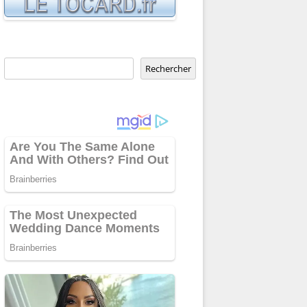
Rechercher
Rechercher