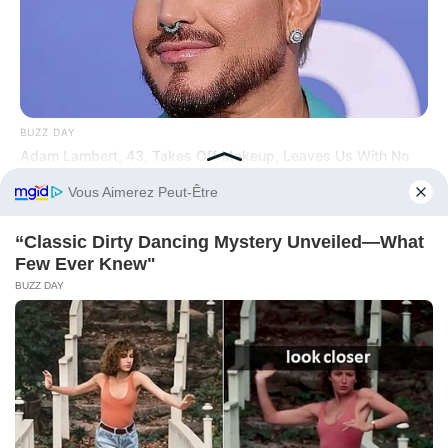
BUZZ DAY
Adam Lambert, 43, Takes Off Makeup, Leaves Us With No
Words
Before You Go
BUZZ DAY