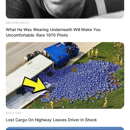
notre logiciel de
Pronostics-Spot
ou bien notre
logiciel-Turf
ils ont l’avantage d’être gratuits.
BRAINBERRIES
What He Was Wearing Underneath Will Make You
Uncomfortable: Rare 1970 Photo
BUZZ DAY
Lost Cargo On Highway Leaves Driver In Shock