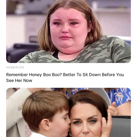
quinté du jour, suivi par notre coup de poker qui peut
venir pimenter les rapports et enfin le bruit de piste qui
pourra comme le coup de poker venir créer la surprise.
Base + Bruit + Coup de Poker soit 3 chevaux en or pour un
couplé gagnant ou 2sur4 dans le Tiercé Quinté du PMU.
Notre Base Quinté:
7 OLYMPIC MESSAGE
Notre Coup de Poker:
2 BACK TO BLACK
Le Bruit d’écurie:
3 L’ACAJOU
HABERION
Remember Honey Boo Boo? Better To Sit Down Before You
…
See Her Now
Découvrez le Cheval du jour