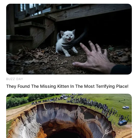
2ème: 2 BACK TO BLACK
3ème: 3 L’ACAJOU
4ème: 10 GIMANZOR
5ème: 5 SAINT ETIENNE
6ème: 1 LE SAGE
7ème: 11 GRECIAN BONANZA
Les regrets ou en cas de non-partant: 14 COW BOY et/ou 8
GOGUEN SPAISE
BUZZ DAY
Tous les Pronos Spot du jour!
They Found The Missing Kitten In The Most Terrifying Place!
Une quarantaine de pronostics de la meilleure presse du
PMU à consulter un peu plus bas sur cette même page.
Synthèse incontournable du Quinté du jour
en 5 chevaux proposée par Logic-Prono