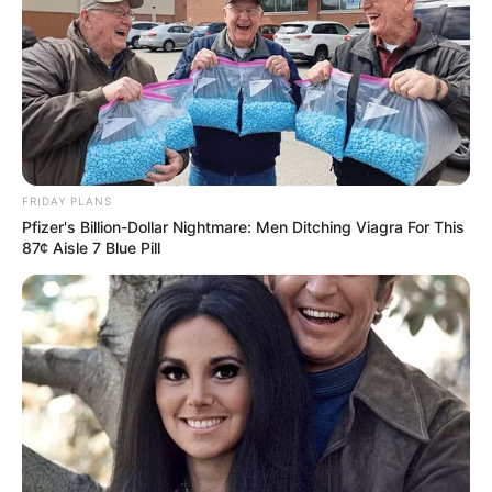
PRIX DE CAGNES-SUR-MER PRONOSTIC
QUINTE 17-02-2024
FRIDAY PLANS
Pfizer's Billion-Dollar Nightmare: Men Ditching Viagra For This
87¢ Aisle 7 Blue Pill
Pronostic et presse PMU du Tiercé
Quarté Quinté GRAND PRIX DE LA
VILLE DE CAGNES-SUR-MER (PRIX DU