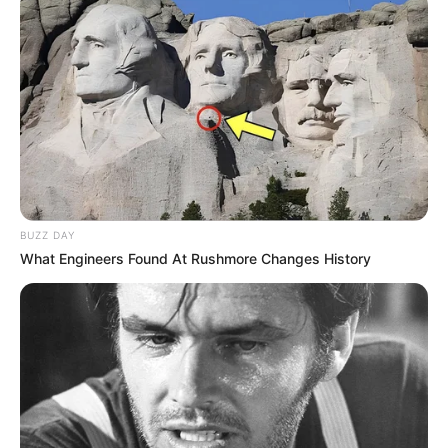
Qui a donné le meilleur pronostic gagnant ou le
plus approchant de la vérité ?
Astro Scorpion: 11 – 7 – 5 – 4 – 2 soit un e.Tiercé Ordre en 5
chevaux à *396,00 € (*PMU.fr)
Paris Normandie : 7 – 11 – 5 – 2 – 4 – 9 – 14 – 1
Retrouvez également les principaux pronostics Quinté de
la presse, ainsi qu’une synthèse du Tiercé Quarté Quinté
BUZZ DAY
réalisée avec les meilleurs pronostiqueurs du moment, voir
What Engineers Found At Rushmore Changes History
un peu plus bas sur cette même page.
Le pronostic étant établi 24 heures à l’avance, il est
préférable de venir vérifier celui-ci quelques minutes avant
le départ. Car dans le cas de non-partant le pronostic est
susceptible d’évoluer jusqu’à 15 minutes avant la course
du Tiercé Quarté Quinté.
Pour vous aider à faire votre prono n’hésitez pas à utiliser