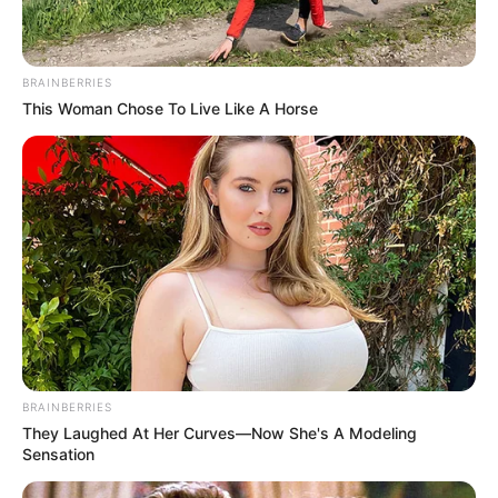
BRAINBERRIES
This Woman Chose To Live Like A Horse
BRAINBERRIES
They Laughed At Her Curves—Now She's A Modeling
Sensation