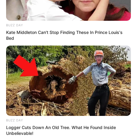
BUZZ DAY
Kate Middleton Can't Stop Finding These In Prince Louis's
Bed
Le Pronostic en 7 chevaux pour LE GRAND
PRIX DE LA VILLE DE CAGNES-SUR-MER (PRIX
DU VAR)
BUZZ DAY
Logger Cuts Down An Old Tree. What He Found Inside
Unbelievable!
1er: 7 OLYMPIC MESSAGE