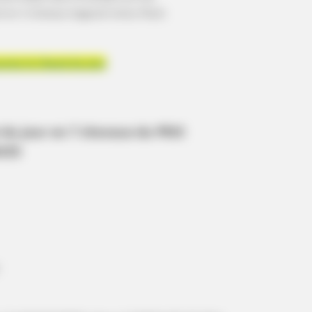
 en 3 chevaux Gagnant et/ou Placé.
vrez le Cheval du jour
du jour en 7 chevaux du PRIX
CES
BUZZ DAY
k Prince William's Breath
David Muir's New Partne