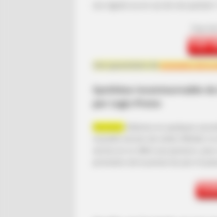
Les regrets ou en cas de non-partan
Tous le
RADAR MEDIA
Onerep Vs Incogni: Which Service
Protects Your Data Better?
Une quarantaine de
pronostics de la 
Synthèse incontournable du
par Logic-Prono
Nouveau!
Obtenez en quelques seconde
nouvelle version de LOGIC-PRONO, le 
service en or offert aux parieurs, pou
pronostics de la presse du jour et pass