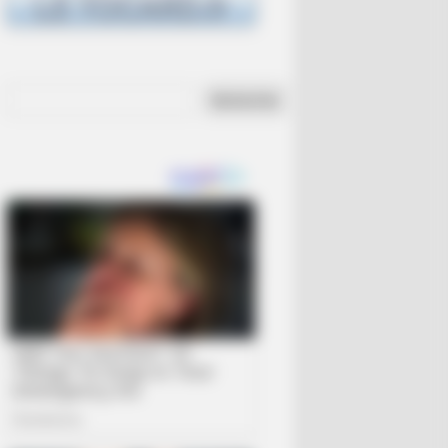
Rechercher
Rechercher