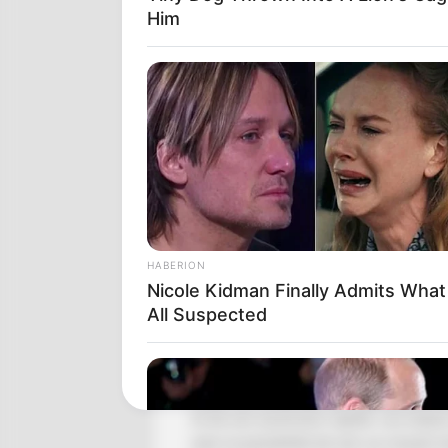
L’analyse du Bruit d’écurie 
Him
2 KEEP GOING : Le Jeune Talent Ambit
KEEP GOING est un concurrent intriga
Ans et du Critérium Continental, il s’
pour la première fois les chevaux plu
inspire confiance. Sa vitesse et sa ca
Malgré son manque d’expérience à ce n
rivaliser avec les meilleurs et pourrait
Résumé des conseils et de l
HABERION
Nicole Kidman Finally Admits Wha
Un Duel d’Expérience et de Jeunesse!
All Suspected
GO ON BOY, grâce à son expérience et
favoris légitimes pour décrocher le 
incarnent des outsiders ambitieux qui
LOVE YOU mise sur son expérience réc
et de son ascension rapide. Les enjeu
avec la possibilité de voir un nouvel o