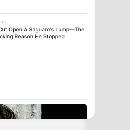
DAY
Cut Open A Saguaro's Lump—The
cking Reason He Stopped