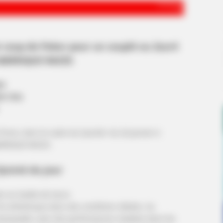
****Suivez nous sur Facebook pou
et coup de Poker pour un couplé ou 2sur4
 AMERIQUE RACES
OY
VE YOU
 Prono, dans le cadre du Quinté+ du 26 Janvier à
MERIQUE RACES.
Quinté du jour
n en Quête de Sacre
ix d’Amérique dans des conditions idéales. Sa
marquable, avec des performances notables dans les