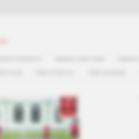
 jour
UINTÉ LES PRONOSTICS
PRONOSTIC ASTRO CHINOIS
PRONOSTICS
OSTIC EN OR
PARIEZ SUR PMU PLAY
PARIEZ SUR GENYBET