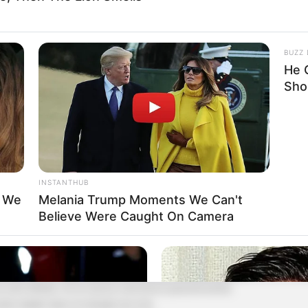
du Quinté
ieux
nt dans ce Prix d’Amérique. Lauréat du Critérium des 4
BUZZ 
He 
est imposé comme un futur grand. Bien qu’il affronte
Sho
s âgés, sa montée en puissance tout au long de 2024
pacité à se placer rapidement sont des atouts majeurs.
iveau, il dispose des qualités nécessaires pour
 créer la surprise.
’Analyse base Quinté:
INSTANTHUB
t We
Melania Trump Moments We Can't
Believe Were Caught On Camera
 sa forme impressionnante, s’affirme comme l’un des
titre. Cependant, JUST LOVE YOU et KEEP GOING
 pourraient bouleverser la hiérarchie. Alors que JUST
ente, KEEP GOING pourrait bénéficier de sa fraîcheur
x sont élevés, et la course s’annonce passionnante,
rdre établi dans le temple du trot.