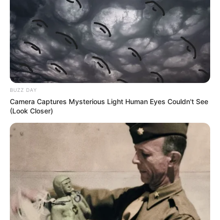
QUINTE PMU 01-10-2024
BUZZ DAY
Camera Captures Mysterious Light Human Eyes Couldn't See
(Look Closer)
Pronostic PMU et bruits d’écuries du Tiercé
Quinté du jour pour le PRIX DE LA CHAMBRE
DU DUC ce 1er Octobre 2024