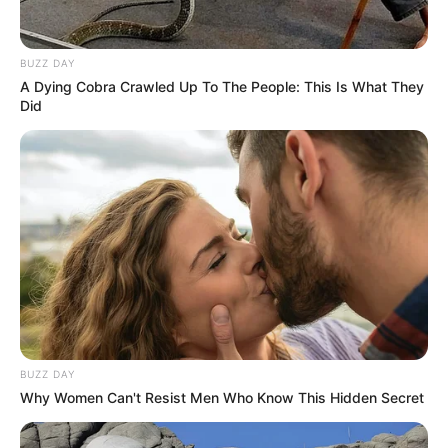
Notre Base Prono:
2 LOVE IS GOLD
Notre Coup de Poker:
5 TIGRR
Le Bruit d’écurie:
6 ALLURRE
BUZZ DAY
A Dying Cobra Crawled Up To The People: This Is What They
Analyse des chances de la
Base Prono
dans le
PRIX DE LA
Did
CHAMBRE DU DUC Quinté du 1er Octobre à Chantilly
.
Analyse de la Base PMU du Quinté du jour
2 – LOVE IS GOLD
Love Is Gold s’impose comme l’un des favoris pour cette
course. Déjà vainqueur d’un quinté sur la PSF de Deauville
en début d’année, il confirme sa forme en décrochant une
2e place malgré une surcharge au poids. Il a récemment
terminé 3e à Châteaubriant, prouvant qu’il reste compétitif
à ce niveau. Ce cheval a montré une certaine constance sur
BUZZ DAY
les pistes en sable fibré, ce qui lui donne un avantage non
Why Women Can't Resist Men Who Know This Hidden Secret
négligeable sur le parcours de Chantilly. Bien que son
numéro de corde soit défavorable (14), il est capable de