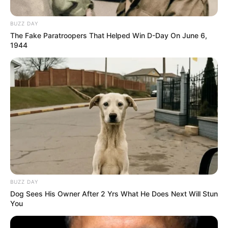
BUZZ DAY
The Fake Paratroopers That Helped Win D-Day On June 6,
1944
Tiercé Quinté du jour dans la réunion n°1 sur l’hippodrome
BUZZ DAY
de CHANTILLY – PRIX DE LA CHAMBRE DU DUC.
Dog Sees His Owner After 2 Yrs What He Does Next Will Stun
You
Course de Plat, pour un parcours de 1900 mètres.
Le Quinté du jour ce sont 16 Partants au départ de ce