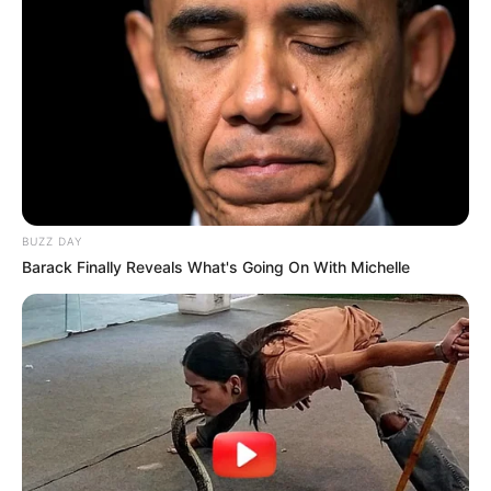
Tiercé Quinté.
cebook pour voir les Astro Gagnants des jours précédents.****
Base Prono, Bruit d’écurie et coup de Poker
pour un couplé ou 2sur4 dans le Quinté du
PRIX DE LA CHAMBRE DU DUC
BUZZ DAY
Barack Finally Reveals What's Going On With Michelle
Notre super base prono qui sera peut-être pour la plupart
des turfistes l’incontournable base fiable de ce quinté du
jour, suivi par notre coup de poker qui peut venir pimenter
les rapports et enfin le bruit de piste qui pourra comme le
coup de poker venir créer la surprise. Base + Bruit + Coup
de Poker pour un couplé, 2sur4 ou simple Gagnant placé
dans le
Quinté du PMU
.