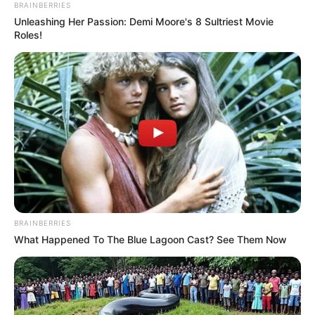
BRAINBERRIES
Unleashing Her Passion: Demi Moore's 8 Sultriest Movie
Roles!
BRAINBERRIES
What Happened To The Blue Lagoon Cast? See Them Now