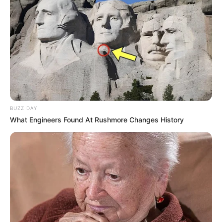
prendre les avant-postes rapidement, ce qui pourrait lui
offrir une belle chance de victoire. De plus, ses dernières
performances laissent penser qu’il a de solides ambitions
pour ce Quinté, et ses antécédents sur cette surface
plaident en sa faveur.
L’analyse du coup de Poker du Quinté+
5 – TIGRR
BUZZ DAY
Tigrr est un cheval à ne pas sous-estimer malgré son
What Engineers Found At Rushmore Changes History
récent échec, qui doit être relativisé. En effet, il a signé
trois victoires cette année, dont deux dans des courses à
réclamer. Il s’est également illustré par une 3e place dans
un quinté sur le sable de Deauville en juillet. Ce cheval est
reconnu pour son aptitude à courir en avant, ce qui
pourrait lui être avantageux sur le tracé de Chantilly. Son
retour sur la PSF pourrait lui permettre de retrouver ses
meilleures performances. Même si la victoire semble