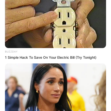
Synthèse incontournable du Quinté du jour
en 5 chevaux proposée par Logic-Prono
Nouveau!
Obtenez en quelques secondes le meilleur
pronostic Quinté du jour. Grâce à cette nouvelle version de
LOGIC-PRONO, le simulateur automatique de pronostics
PMU. Véritable service en or offert aux parieurs, pour un
Turf 100% gratuit. Choisissez parmi les 38 pronostics de la
BUZZDAY
presse du jour et passez les à la « moulinette ».
1 Simple Hack To Save On Your Electric Bill (Try Tonight)
Quelle est l’arrivée et qui est le cheval
gagnant du PRIX DE LA CHAMBRE DU DUC ?
9 – 12 – 3 – 5 – 6