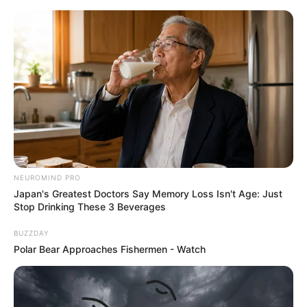
Aller
au
AU PETIT PARIEUR
contenu
Pronostic Gratuit du Tiercé Quinté PMU du jour
Menu
NEUROMIND PRO
Japan's Greatest Doctors Say Memory Loss Isn't Age: Just
Stop Drinking These 3 Beverages
BUZZDAY
Polar Bear Approaches Fishermen - Watch
PRIX CHAMBRE DU DUC PRONOSTIC