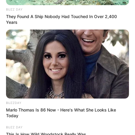
Turf complet du PRIX DE LA CHAMBRE DU
BUZZ DAY
DUC
They Found A Ship Nobody Had Touched In Over 2,400
Years
Retrouvez tous les jours les
pronostics de la presse sur
cette page
.
BUZZDAY
Marlo Thomas Is 86 Now - Here's What She Looks Like
Today
BUZZ DAY
This Is How Wild Woodstock Really Was