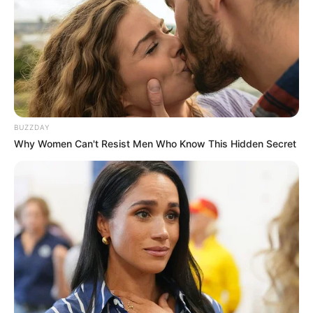
BUZZDAY
Why Women Can't Resist Men Who Know This Hidden Secret
Pronostics Quinté+ de la presse PMU du
PRIX BRUNO COQUATRIX
Aisne Nouvelle : 16 – 13 – 14 – 10 – 2 – 6 – 9 – 12
Bilto : 1 – 11 – 16 – 14 – 10 – 13 – 9 – 2