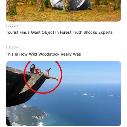
BUZZDAY
Tourist Finds Giant Object In Forest Truth Shocks Experts
BUZZDAY
This Is How Wild Woodstock Really Was
Navigation
←
PRIX PORTE D’ITALIE
PRIX DES GRENIERS A SEL
des
PRONOSTIC QUINTE 08-08-
PRONOSTIC QUINTE 10-08-
articles
2024
2024
→