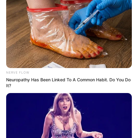
NERVE FLOW
Neuropathy Has Been Linked To A Common Habit. Do You Do
It?