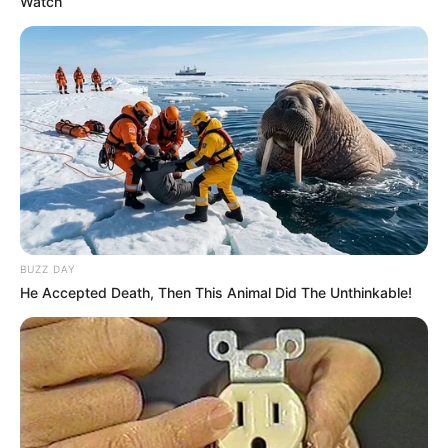
Watch
BUZZ DAY
He Accepted Death, Then This Animal Did The Unthinkable!