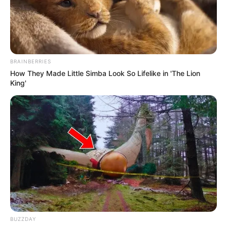
PRIX BRUNO COQUATRIX PRONOSTIC
QUINTE DU 09-08-2024
BRAINBERRIES
How They Made Little Simba Look So Lifelike in 'The Lion
King'
Pronostic Quinté+ du PMU et bruits
d’écuries du jour pour le PRIX BRUNO
COQUATRIX ce 9 Août 2024
BUZZDAY