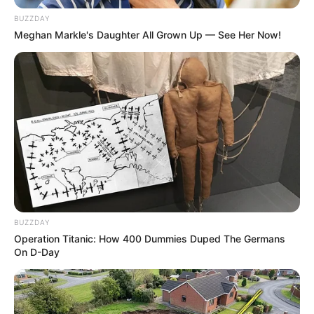
Centre Presse Poitiers : 16 – 12 – 13 – 6 – 11 – 14 – 8 – 9
BUZZDAY
Charente Libre : 16 – 6 – 14 – 11 – 9 – 12 – 13 – 1
Meghan Markle's Daughter All Grown Up — See Her Now!
Europe 1 : 11 – 16 – 12 – 13 – 14 – 1 – 6 – 2
L’Echo du Centre : 14 – 16 – 13 – 11 – 6 – 1 – 15 – 2
L’Eveil : 16 – 12 – 14 – 13 – 11 – 1 – 9 – 8
L’indépendant : 16 – 13 – 9 – 12 – 6 – 10 – 1 – 8
L’Yonne Républicaine : 16 – 14 – 12 – 13 – 9 – 1 – 10 – 11
La Marseillaise : 16 – 14 – 13 – 12 – 6 – 1 – 11 – 9
La Montagne : 6 – 14 – 16 – 9 – 11 – 13 – 1 – 8
La Provence : 16 – 9 – 2 – 14 – 1 – 6 – 13 – 11
La République du Centre : 16 – 6 – 14 – 11 – 1 – 12 – 2 – 9
La Voix du Nord : 16 – 6 – 14 – 11 – 9 – 12 – 13 – 1
Le Courrier Picard : 16 – 14 – 11 – 12 – 6 – 9 – 8 – 10
BUZZDAY
Le Dauphiné Libéré : 16 – 9 – 2 – 14 – 8 – 13 – 10 – 6
Operation Titanic: How 400 Dummies Duped The Germans
Le Matin de Lausanne : 16 – 9 – 14 – 11 – 6 – 10 – 12 – 3
On D-Day
Le Parisien : 16 – 14 – 6 – 13 – 11 – 1 – 8 – 12