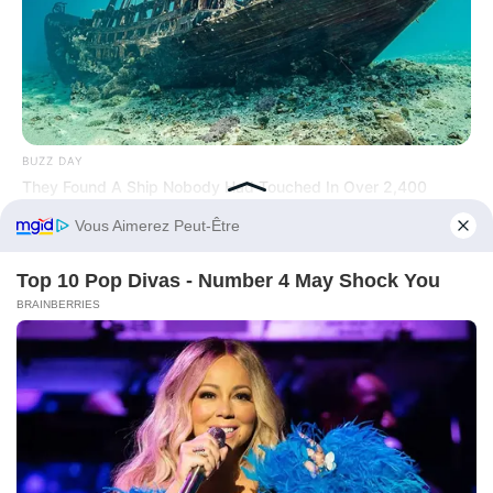
BUZZ DAY
They Found A Ship Nobody Had Touched In Over 2,400
Years
Before You Go