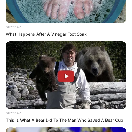
BUZZDAY
What Happens After A Vinegar Foot Soak
BUZZDAY
This Is What A Bear Did To The Man Who Saved A Bear Cub