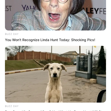
…
Découvrez le Cheval du jour
BUZZ DAY
You Won't Recognize Linda Hunt Today: Shocking Pics!
BUZZ DAY