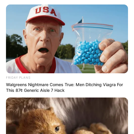
Aller
au
AU PETIT PARIEUR
contenu
Pronostic Gratuit du Tiercé Quinté PMU du jour
Menu
FRIDAY PLANS
Walgreens Nightmare Comes True: Men Ditching Viagra For
This 87¢ Generic Aisle 7 Hack