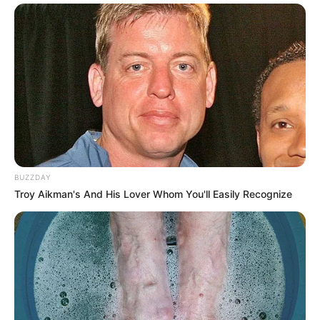
BUZZDAY
Troy Aikman's And His Lover Whom You'll Easily Recognize