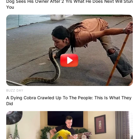
Dog Sees His Owner After 2 Yrs What He Does Next Will Stun
You
Le Pronostic PMU du Quinté du jour en 7
chevaux du PRIX BRUNO COQUATRIX
1er: 14 GAMIN DE MAHEY
2ème: 13 GERSHWIN DE CHENU
3ème: 8 GLOIRE ROYALE
4ème: 16 HARDI CROWN
5ème: 12 GUIGNOL DE CHARDET
6ème: 11 HELIOS SOMOLLI
BUZZ DAY
7ème: 6 HUNADORA
A Dying Cobra Crawled Up To The People: This Is What They
Did
Les regrets ou en cas de non-partant: 1 HORACIO DE
CERISY et 2 HEMILIO PIERJI
Pour le Prix Bruno Coquatrix à Cabourg ce 9 août 2024,