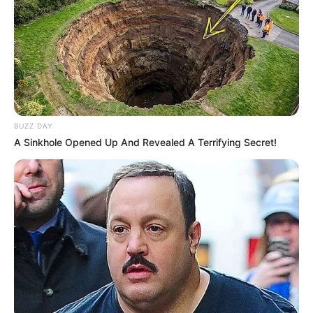
BUZZ DAY
A Sinkhole Opened Up And Revealed A Terrifying Secret!
Pronostics du quinté du PMU du jour (la
suite)
Le Progrès de Lyon : 16 – 1 – 2 – 13 – 11 – 14 – 9 – 6
Le Quotidien de la Réunion : 14 – 16 – 6 – 11 – 12 – 13 – 2 –