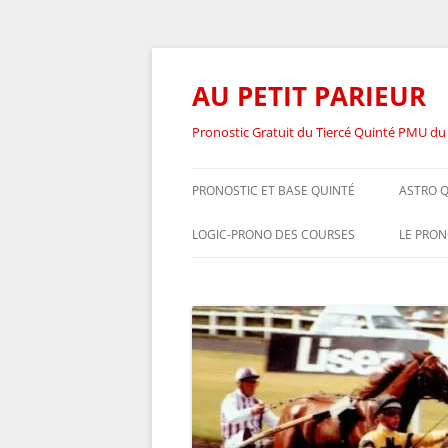
Aller
au
contenu
AU PETIT PARIEUR
Pronostic Gratuit du Tiercé Quinté PMU du
PRONOSTIC ET BASE QUINTÉ
ASTRO Q
LOGIC-PRONO DES COURSES
LE PRON