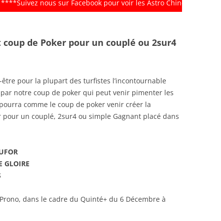
uivez nous sur Facebook pour voir les Astro Chinois Gagnants des
et coup de Poker pour un couplé ou 2sur4
être pour la plupart des turfistes l’incontournable
i par notre coup de poker qui peut venir pimenter les
i pourra comme le coup de poker venir créer la
er pour un couplé, 2sur4 ou simple Gagnant placé dans
AUFOR
E GLOIRE
S
e Prono, dans le cadre du Quinté+ du 6 Décembre à