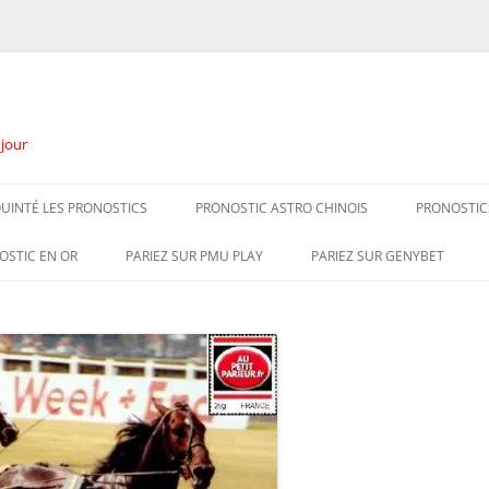
 jour
UINTÉ LES PRONOSTICS
PRONOSTIC ASTRO CHINOIS
PRONOSTICS
OSTIC EN OR
PARIEZ SUR PMU PLAY
PARIEZ SUR GENYBET