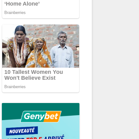
 jours précédents.****