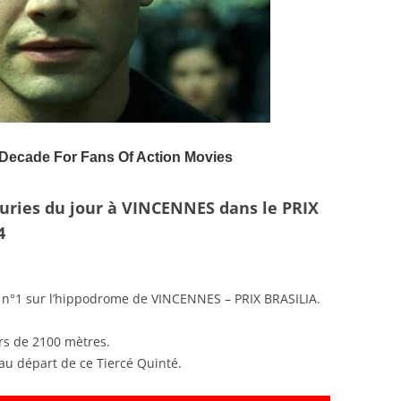
curies du jour à VINCENNES dans le PRIX
4
n n°1 sur l’hippodrome de VINCENNES – PRIX BRASILIA.
rs de 2100 mètres.
 au départ de ce Tiercé Quinté.