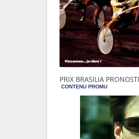
PRIX BRASILIA PRONOST