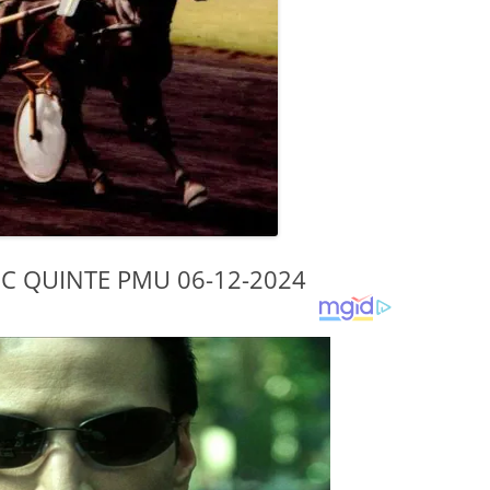
IC QUINTE PMU 06-12-2024