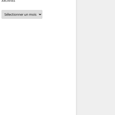
ARCHIVES
Archives