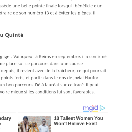
ssède une belle pointe finale lorsqu’il bénéficie d’un
xtraire de son numéro 13 et à éviter les pièges, il
du Quinté
égliger. Vainqueur à Reims en septembre, il a confirmé
ème place sur ce parcours dans une course
depuis, il revient avec de la fraîcheur, ce qui pourrait
 points forts, et partir dans le dos de Jovial Haufor
’un bon parcours. Déjà lauréat sur ce tracé, il peut
oire mieux si les conditions lui sont favorables.