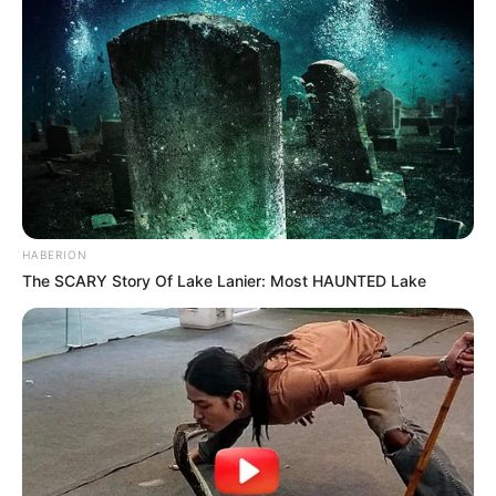
HABERION
The SCARY Story Of Lake Lanier: Most HAUNTED Lake