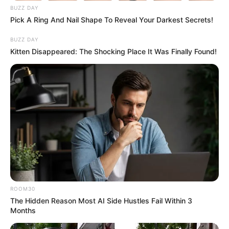
BUZZ DAY
Pick A Ring And Nail Shape To Reveal Your Darkest Secrets!
BUZZ DAY
Kitten Disappeared: The Shocking Place It Was Finally Found!
ROOM30
The Hidden Reason Most AI Side Hustles Fail Within 3
Months