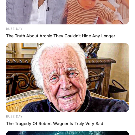
BUZZ DAY
The Truth About Archie They Couldn't Hide Any Longer
BUZZ DAY
The Tragedy Of Robert Wagner Is Truly Very Sad