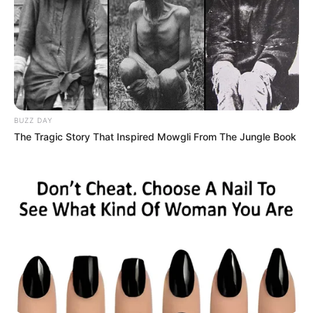
BUZZ DAY
The Tragic Story That Inspired Mowgli From The Jungle Book