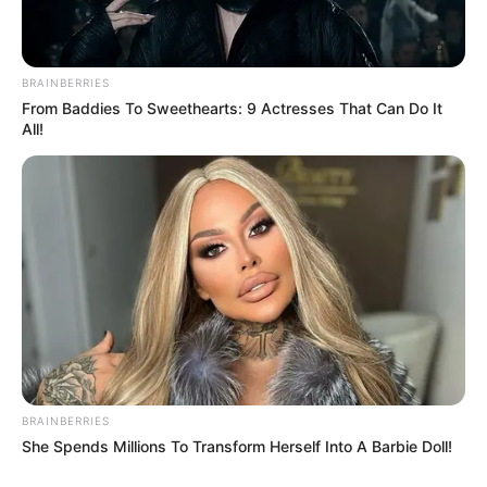
BRAINBERRIES
From Baddies To Sweethearts: 9 Actresses That Can Do It
All!
Pronostic PMU presse du quinté ou tuyau
du jour (la suite)
BRAINBERRIES
Le Progrès de Lyon : 11 – 6 – 13 – 12 – 5 – 8 – 4 – 10
She Spends Millions To Transform Herself Into A Barbie Doll!
Le Quotidien de la Réunion : 4 – 11 – 12 – 8 – 5 – 6 – 9 – 13