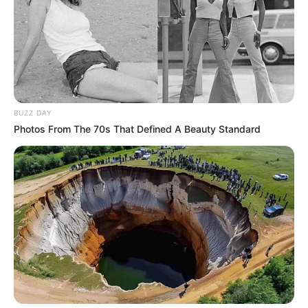
BUZZ DAY
Photos From The 70s That Defined A Beauty Standard