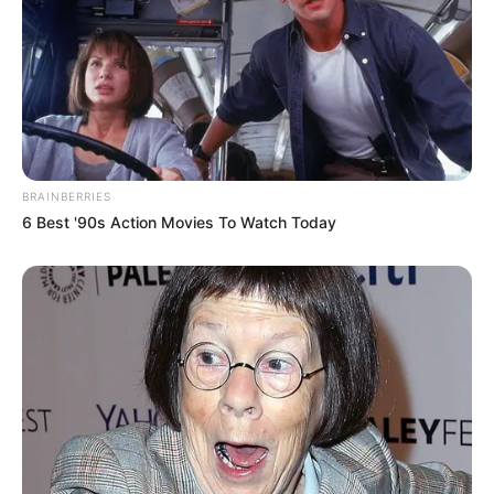
BRAINBERRIES
6 Best '90s Action Movies To Watch Today