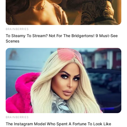
PRIX BOIS DE VINCENNES 25-03-2023
BRAINBERRIES
To Steamy To Stream? Not For The Bridgertons! 9 Must-See
Scenes
Pronostic PMU et bruits d’écuries du Tiercé
Quinté du jour pour le PRIX DU BOIS DE
VINCENNES ce 25 Mars 2023
BRAINBERRIES
The Instagram Model Who Spent A Fortune To Look Like