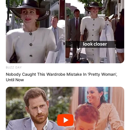
BUZZ DAY
Nobody Caught This Wardrobe Mistake In 'Pretty Woman',
Until Now