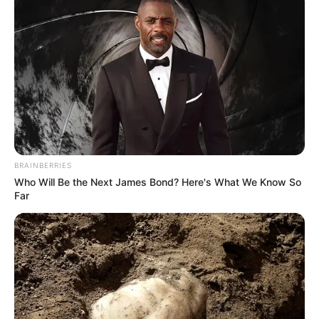
BRAINBERRIES
Who Will Be the Next James Bond? Here's What We Know So
Far
Les Principaux acteurs du Turf pour le Tiercé