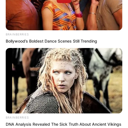
dans le Quinté du PMU.
Notre Base:
12 DECOLORATION
Notre Coup de Poker:
3 MARCELLO WIBB
Le Bruit d’écurie:
14 CASH DU RIB
BRAINBERRIES
Bollywood’s Boldest Dance Scenes Still Trending
Qui sait pour un beau Couplé combiné en 3 chevaux
Gagnant et/ou Placé.
…
Découvrez le Cheval du jour
Le Pronostic PMU du Quinté du jour en 7
chevaux du PRIX DU BOIS DE VINCENNES
BRAINBERRIES
1er: 12 DECOLORATION
DNA Analysis Revealed The Sick Truth About Ancient Vikings