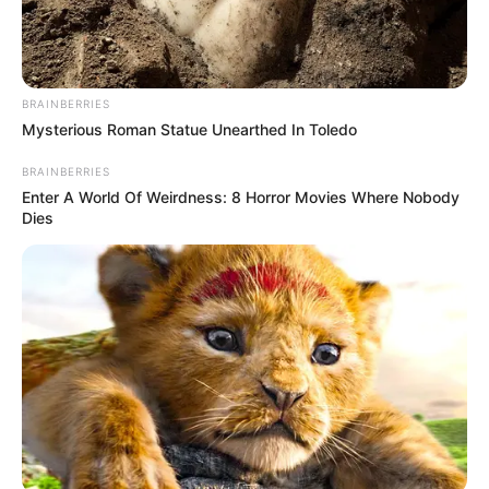
vérité
Vous trouverez ci-dessous la liste des différents opérateurs
du Turf chez qui vous pourrez pariez en direct et en toute
BRAINBERRIES
sécurité. Pour la plupart de ces acteurs du Turf vous
Mysterious Roman Statue Unearthed In Toledo
pourrez y trouver pêle-mêle: La base quinté en béton. Des
pronostics, des conseils de jeux. La possibilité de suivre les
BRAINBERRIES
courses avec les commentaires en direct. Des cotes
Enter A World Of Weirdness: 8 Horror Movies Where Nobody
Dies
actualisées ainsi que le programme PMU complet du jour
et du lendemain. Des résultats de chaque arrivées avec les
rapports pour chaque type de jeux, les photos d’arrivées,
un forum pour échanger avec d’autres joueurs sur des
pronos ou bien des conseils, etc…
Jouez chez
Betclic-Turf
Le pari chez
France-Pari-Turf
Les paris chez
Geny-Courses
Misez chez
PMU-Turf
Pariez chez
ZeTurf