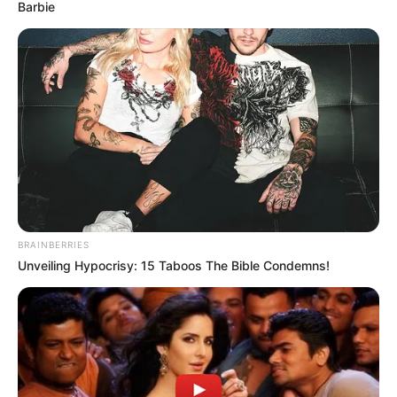
Barbie
Tiercé Quinté du jour à 15h50 dans la réunion n°1 sur
l’hippodrome de PARIS-VINCENNES – PRIX DU BOIS DE
VINCENNES.
Course de Trot attelé, pour un parcours de 2850 mètres.
Le Quinté du jour ce sont 15 Partants au départ de ce
Tiercé Quinté.
Base, Bruit d’écurie et coup de Poker pour
un couplé ou 2sur4 dans le PRIX DU BOIS DE
VINCENNES
BRAINBERRIES
Unveiling Hypocrisy: 15 Taboos The Bible Condemns!
Notre super base qui sera peut-être pour la plupart des
turfistes l’incontournable base fiable de ce quinté du jour,
suivi par notre coup de poker qui peut venir pimenter les
rapports et enfin le bruit de piste qui pourra comme le
coup de poker venir créer la surprise. Base + Bruit + Coup
de Poker pour un couplé, 2sur4 ou simple Gagnant placé