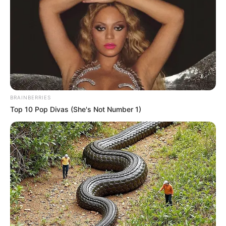
course du Quinté, avec cerise sur le gâteau la possibilité
dans certains cas de gagner des lots.
Quelques sites organisateurs de concours Turf:
Le concours de
CanalTurf
Très grand concours de
Geny-Courses
super concours de
Pronosoft
BRAINBERRIES
Participez au concours de
Turf-fr
Top 10 Pop Divas (She's Not Number 1)
Concours de
Zone-Turf
Forum du Turf
Partez à la recherche des tuyaux et bruits d’écuries du
quinté du jour donnés par les meilleurs turfistes, en allant
glaner les infos sur les différents lieux d’échanges de
pronostic que la toile vous propose; ci-dessous la liste des
plus importants forum de Turf.