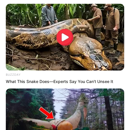
Les 7 de week-end : 5 – 4 – 9 – 2 – 1 – 3 – 7 – 8
Midi-Libre : 9 – 2 – 5 – 7 – 4 – 3 – 1 – 8
Nice Matin : 2 – 5 – 9 – 7 – 3 – 8 – 4 – 1
Nve. Rep. Centre-Ouest : 5 – 8 – 9 – 7 – 4 – 2 – 3 – 6
Ouest-France : 5 – 4 – 9 – 8 – 1 – 3 – 2 – 7
Paris Normandie : 5 – 2 – 7 – 4 – 1 – 9 – 3 – 8
Paris Turf : 2 – 7 – 5 – 9 – 8 – 1 – 3 – 4
République des Pyrénées : 4 – 9 – 5 – 8 – 7 – 2 – 1 – 3
Spécial-Dernière : 5 – 8 – 6 – 7 – 9 – 4 – 2 – 1
Tiercé-Magazine : 1 – 5 – 8 – 9 – 2 – 3 – 6 – 7
Turfomania M : 5 – 3 – 7 – 6 – 9 – 4 – 2 – 1
BUZZDAY
Tropiques-FM : 5 – 4 – 9 – 8 – 1 – 3 – 2 – 7
What This Snake Does—Experts Say You Can't Unsee It
Week-End : 5 – 8 – 9 – 7 – 2 – 10 – 1 – 6
ZEturf : 6 – 5 – 2 – 7 – 1 – 8 – 3 –