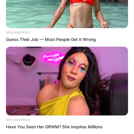
BRAINBERRIES
Guess Their Job — Most People Get It Wrong
BRAINBERRIES
Tiercé Quinté du jour dans la réunion n°1 sur l’hippodrome
Have You Seen Her GRWM? She Inspires Millions
de PARIS-VINCENNES – PRIX BARBARA.