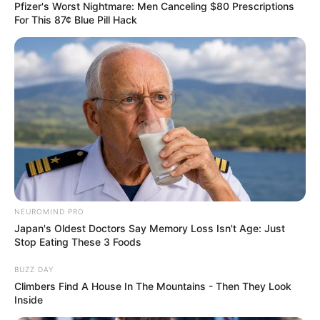
Pfizer's Worst Nightmare: Men Canceling $80 Prescriptions
For This 87¢ Blue Pill Hack
Pronostics PMU de la presse du Quinté le
Turf complet du PRIX BARBARA
NEUROMIND PRO
Aisne Nouvelle : 5 – 2 – 8 – 4 – 6 – 9 – 7 – 3
Japan's Oldest Doctors Say Memory Loss Isn't Age: Just
Bilto : 5 – 9 – 7 – 4 – 1 – 8 – 2 – 3
Stop Eating These 3 Foods
Centre Presse Poitiers : 7 – 5 – 3 – 4 – 8 – 6 – 9 – 2
Charente Libre : 9 – 4 – 7 – 2 – 8 – 5 – 1 – 6
BUZZ DAY
Europe 1 : 5 – 3 – 2 – 4 – 7 – 1 – 6 – 8
Climbers Find A House In The Mountains - Then They Look
Inside
L’Echo du Centre : 4 – 5 – 7 – 8 – 9 – 6 – 2 – 3