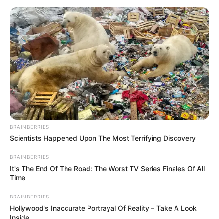
Aller
au
AU PETIT PARIEUR
contenu
Pronostic Gratuit du Tiercé Quinté PMU du jour
Menu
BRAINBERRIES
Scientists Happened Upon The Most Terrifying Discovery
BRAINBERRIES
It's The End Of The Road: The Worst TV Series Finales Of All
Time
BRAINBERRIES
Hollywood's Inaccurate Portrayal Of Reality – Take A Look
Inside