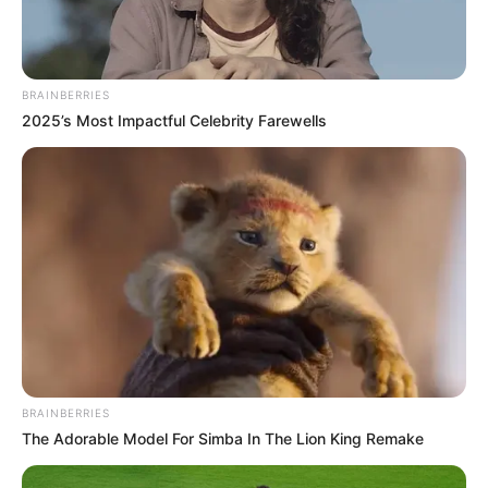
Notre Coup de Poker:
3 GUEPARD DE TILLARD
Le Bruit d’écurie:
2 GRAZY
Qui sait pour un beau Couplé combiné en 3 chevaux
BRAINBERRIES
Gagnant et/ou Placé.
2025’s Most Impactful Celebrity Farewells
…
Découvrez le Cheval du jour
BRAINBERRIES
The Adorable Model For Simba In The Lion King Remake