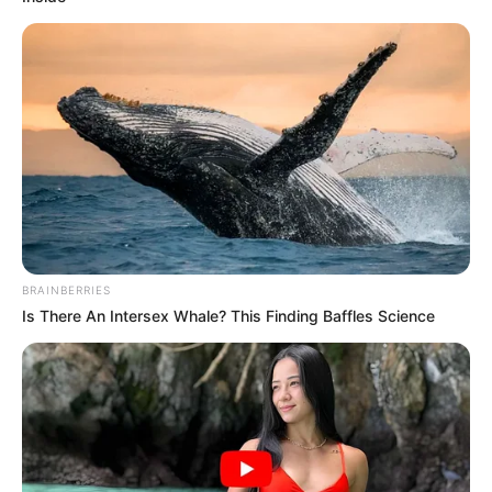
PRIX BARBARA PRONOSTIC QUINTE PMU
03-11-2023
BRAINBERRIES
Is There An Intersex Whale? This Finding Baffles Science
Pronostic PMU et bruits d’écuries du Tiercé
Quinté du jour pour le PRIX BARBARA ce 3
Novembre 2023