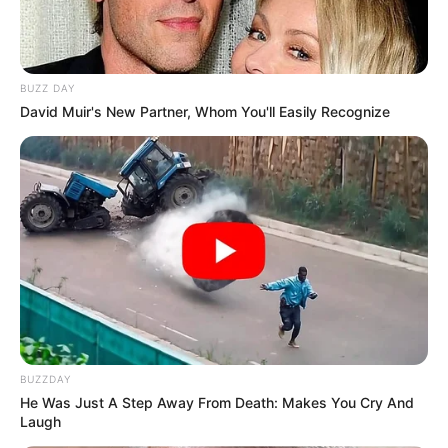
BUZZ DAY
David Muir's New Partner, Whom You'll Easily Recognize
BUZZDAY
He Was Just A Step Away From Death: Makes You Cry And
Laugh