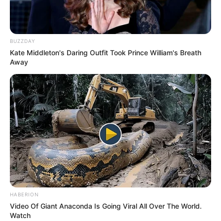
BUZZDAY
Kate Middleton's Daring Outfit Took Prince William's Breath
Away
Pronostic PMU presse du quinté ou tuyau
du jour (la suite)
Le Progrès de Lyon : 5 – 9 – 1 – 8 – 6 – 3 – 2 – 7
HABERION
Le Quotidien de la Réunion : 4 – 5 – 9 – 3 – 2 – 1 – 6 – 7
Video Of Giant Anaconda Is Going Viral All Over The World.
Le Télégramme de Brest : 5 – 4 – 9 – 6 – 2 – 7 – 8 – 12
Watch