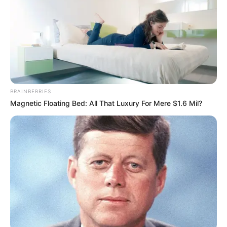
BRAINBERRIES
Magnetic Floating Bed: All That Luxury For Mere $1.6 Mil?
Le Pronostic PMU du Quinté du jour en 7
chevaux du PRIX ATLANTIC
1er: 5 HAPPY DANICA
2ème: 9 GRINDELWALD
3ème: 7 GIPSY DE CHAMANT
4ème: 12 HURELLA
5ème: 10 HISTOIRE MODERNE
6ème: 15 HOTLINE DE CARSI