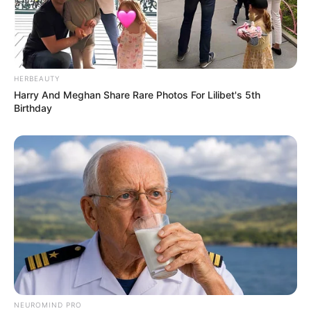
HERBEAUTY
Harry And Meghan Share Rare Photos For Lilibet's 5th
Birthday
NEUROMIND PRO