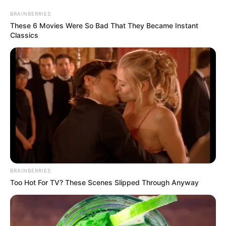
BRAINBERRIES
These 6 Movies Were So Bad That They Became Instant
Classics
BRAINBERRIES
Too Hot For TV? These Scenes Slipped Through Anyway