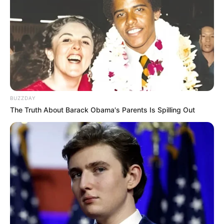
BUZZDAY
The Truth About Barack Obama's Parents Is Spilling Out