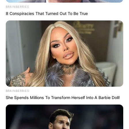
7ème: 3 HARMONISTA
BRAINBERRIES
8 Conspiracies That Turned Out To Be True
Les regrets ou en cas de non-partant: 6 HISA DU MARGAS
et/ou 16 GLOIRE DU PERCHE
Tous les Pronos Spot du jour!
Une quarantaine de pronostics de la meilleure presse du
PMU à consulter un peu plus bas sur cette même page.
Synthèse incontournable du Quinté du jour
en 5 chevaux proposée par Logic-Prono
BRAINBERRIES
She Spends Millions To Transform Herself Into A Barbie Doll!
Nouveau!
Obtenez en quelques secondes le meilleur
pronostic Quinté du jour. Grâce à cette nouvelle version de
LOGIC-PRONO, le simulateur automatique de pronostics
PMU. Véritable service en or offert aux parieurs, pour un