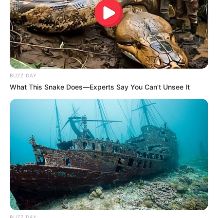
BUZZ DAY
What This Snake Does—Experts Say You Can't Unsee It
BUZZ DAY