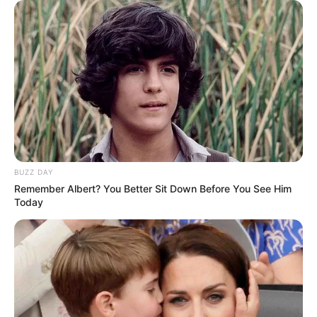
BUZZ DAY
Remember Albert? You Better Sit Down Before You See Him
Today