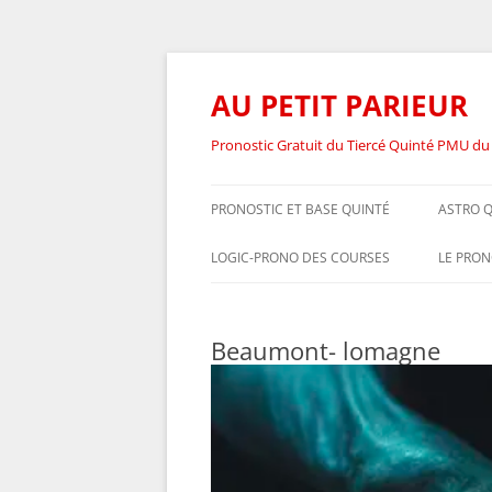
Aller
au
contenu
AU PETIT PARIEUR
Pronostic Gratuit du Tiercé Quinté PMU du
PRONOSTIC ET BASE QUINTÉ
ASTRO Q
LOGIC-PRONO DES COURSES
LE PRON
Beaumont- lomagne