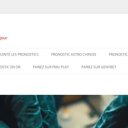
 jour
UINTÉ LES PRONOSTICS
PRONOSTIC ASTRO CHINOIS
PRONOSTICS
OSTIC EN OR
PARIEZ SUR PMU PLAY
PARIEZ SUR GENYBET