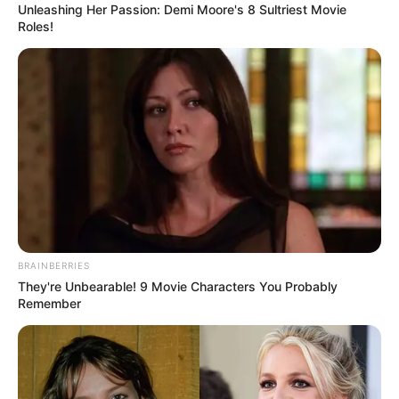
Unleashing Her Passion: Demi Moore's 8 Sultriest Movie
Notre Coup de Poker:
3 FITZY DE VIVE
Roles!
Le Bruit d’écurie:
7 FLYING DEVIL
Qui sait pour un beau Couplé combiné en 3 chevaux
Gagnant et/ou Placé.
…
Découvrez le Cheval du jour
BRAINBERRIES
They're Unbearable! 9 Movie Characters You Probably
Remember