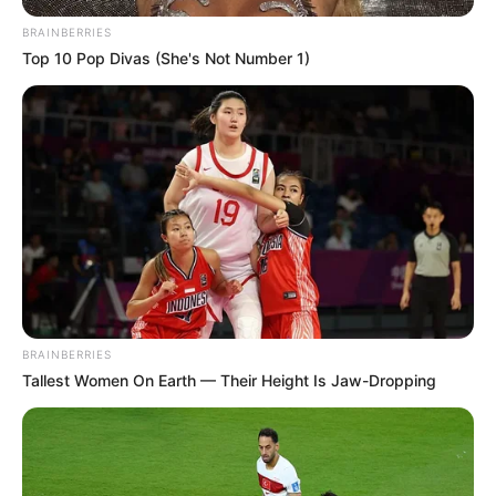
BRAINBERRIES
Top 10 Pop Divas (She's Not Number 1)
BRAINBERRIES
Tallest Women On Earth — Their Height Is Jaw-Dropping