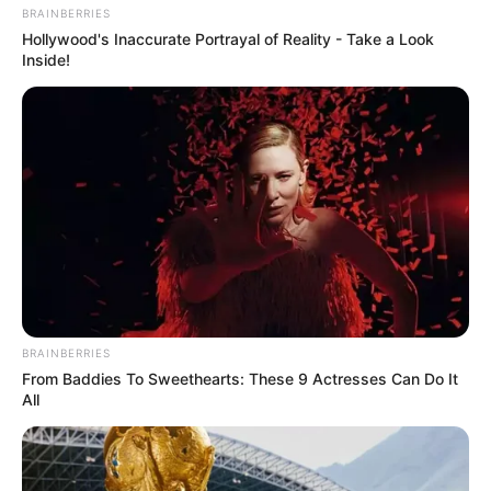
BRAINBERRIES
Hollywood's Inaccurate Portrayal of Reality - Take a Look
Inside!
Navigation
←
HANDICAP DE MARSEILLE
PRIX DU CHENE DU COUP DE
des
PRONOSTIC QUINTE 23-10-
FOUDRE QUINTE 26-10-2023
articles
2023
→
BRAINBERRIES
From Baddies To Sweethearts: These 9 Actresses Can Do It
All