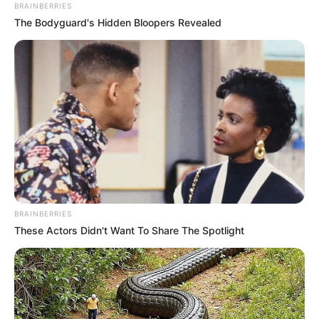
BRAINBERRIES
The Bodyguard's Hidden Bloopers Revealed
BRAINBERRIES
These Actors Didn't Want To Share The Spotlight
Tiercé Quinté du jour dans la réunion n°1 sur l’hippodrome