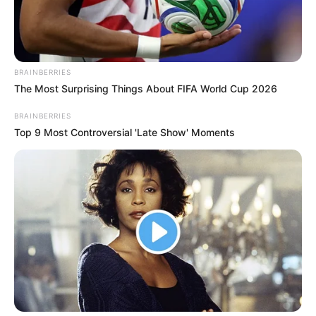
GRAND PRIX DYNAVENA PRONOSTIC
QUINTE 25-10-2023
BRAINBERRIES
The Most Surprising Things About FIFA World Cup 2026
BRAINBERRIES
Top 9 Most Controversial 'Late Show' Moments
Pronostic PMU et bruits d’écuries du
Tiercé Quinté du jour pour le GRAND
PRIX DYNAVENA ce 25 Octobre 2023