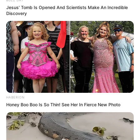
BUZZ DAY
Jesus' Tomb Is Opened And Scientists Make An Incredible
Discovery
HABERION
Honey Boo Boo Is So Thin! See Her In Fierce New Photo