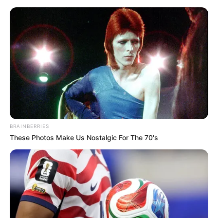
Aller
au
AU PETIT PARIEUR
contenu
Pronostic Gratuit du Tiercé Quinté PMU du jour
Menu
BRAINBERRIES
These Photos Make Us Nostalgic For The 70's