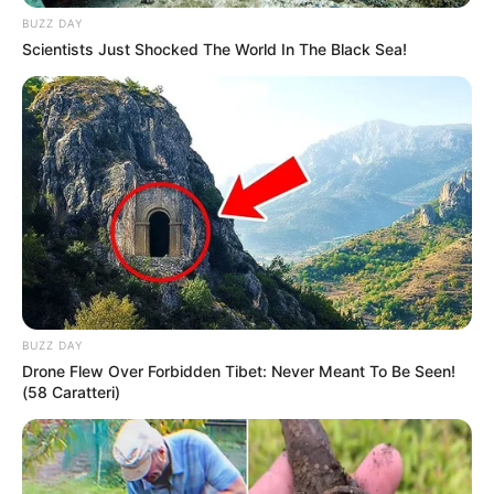
BUZZ DAY
Scientists Just Shocked The World In The Black Sea!
BUZZ DAY
Drone Flew Over Forbidden Tibet: Never Meant To Be Seen!
(58 Caratteri)