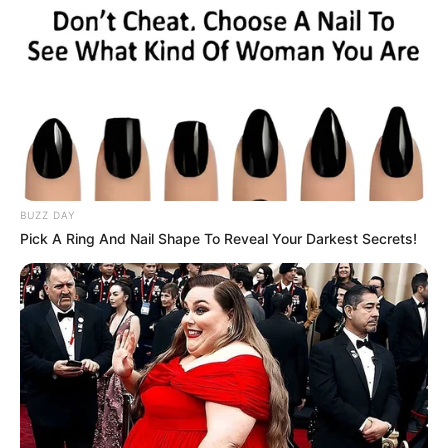
le départ. Car dans le cas de non-partant le pronostic est
susceptible d’évoluer jusqu’à 15 minutes avant la course
du Tiercé Quarté Quinté.
Pour vous aider à faire votre prono n’hésitez pas à utiliser
notre logiciel de
Pronostics-Spot
ou bien notre
logiciel-Turf
ils ont l’avantage d’être gratuits.
BUZZ DAY
Pick A Ring And Nail Shape To Reveal Your Darkest Secrets!