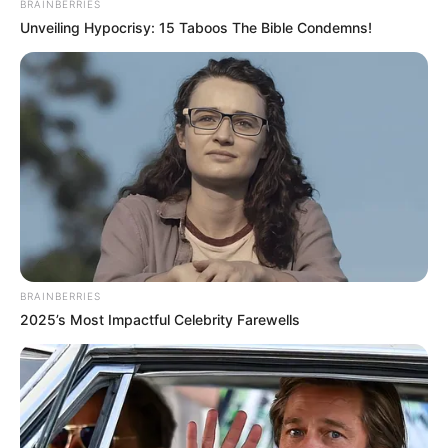
BRAINBERRIES
Unveiling Hypocrisy: 15 Taboos The Bible Condemns!
Le Pronostic PMU du Quinté du jour en 7
chevaux du GRAND PRIX DYNAVENA
1er: 5 HOUSTON TUILERIE
2ème: 3 FITZY DE VIVE
3ème: 7 FLYING DEVIL
BRAINBERRIES
4ème: 4 STARO MOJITO
2025’s Most Impactful Celebrity Farewells
5ème: 8 HIMBERLAND
6ème: 6 HAMILTON FIRST
7ème: 10 ENIVRANTE
Les regrets ou en cas de non-partant: 11 FLASH ROYAL