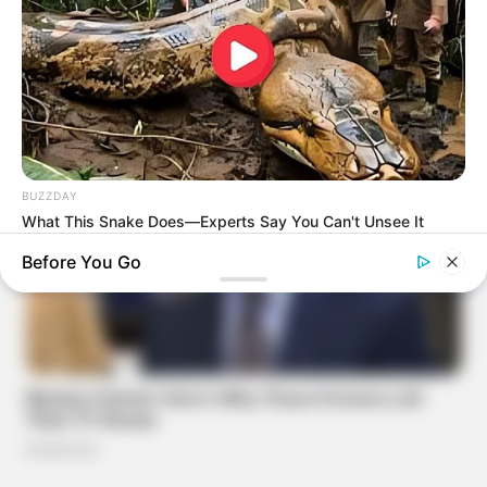
BUZZDAY
What This Snake Does—Experts Say You Can't Unsee It
Before You Go