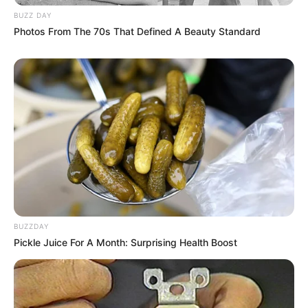
BUZZ DAY
Photos From The 70s That Defined A Beauty Standard
BUZZDAY
Pickle Juice For A Month: Surprising Health Boost
Le Pronostic PMU du Quinté du jour en 7
chevaux du GRAND PRIX DE LA VILLE DE