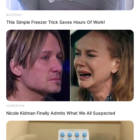
BUZZDAY
This Simple Freezer Trick Saves Hours Of Work!
HABERION
Nicole Kidman Finally Admits What We All Suspected