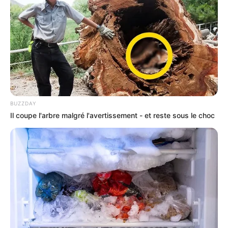
BUZZDAY
Il coupe l'arbre malgré l'avertissement - et reste sous le choc