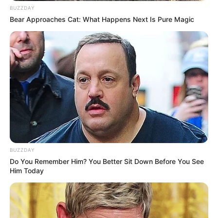
BUZZDAY
Synthèse incontournable du Quinté du jour
Bear Approaches Cat: What Happens Next Is Pure Magic
en 5 chevaux proposée par Logic-Prono
Nouveau!
Obtenez en quelques secondes le meilleur
pronostic Quinté du jour. Grâce à cette nouvelle version de
LOGIC-PRONO, le simulateur automatique de pronostics
PMU. Véritable service en or offert aux parieurs, pour un
Turf 100% gratuit. Choisissez parmi les 38 pronostics de la
presse du jour et passez les à la « moulinette ».
BUZZDAY
Do You Remember Him? You Better Sit Down Before You See
Him Today
Quelle est l’arrivée et qui est le cheval
gagnant du GRAND PRIX DE LA VILLE DE
LAVAL ?