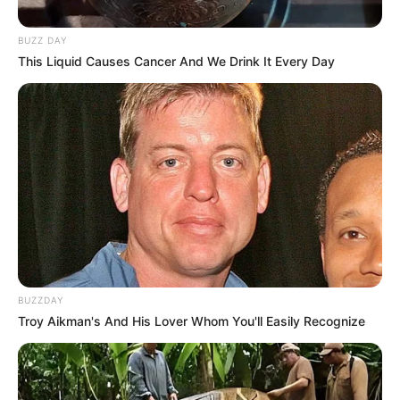
BUZZ DAY
This Liquid Causes Cancer And We Drink It Every Day
BUZZDAY
Troy Aikman's And His Lover Whom You'll Easily Recognize