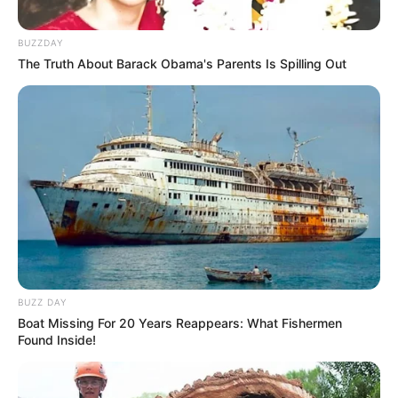
BUZZDAY
The Truth About Barack Obama's Parents Is Spilling Out
BUZZ DAY
Boat Missing For 20 Years Reappears: What Fishermen
Found Inside!