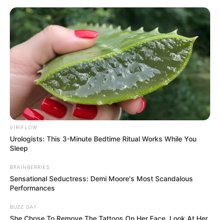
Aller
au
AU PETIT PARIEUR
contenu
Pronostic Gratuit du Tiercé Quinté PMU du jour
Menu
VIRIFLOW
Urologists: This 3-Minute Bedtime Ritual Works While You
Sleep
BRAINBERRIES
Sensational Seductress: Demi Moore's Most Scandalous
Performances
BUZZ DAY
She Chose To Remove The Tattoos On Her Face. Look At Her