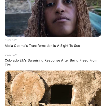
Pronostics PMU de la presse du Quinté le
Turf complet du GRAND PRIX DE LA VILLE DE
LAVAL
Retrouvez tous les jours les
pronostics de la presse sur
cette page
.
BUZZDAY
Malia Obama's Transformation Is A Sight To See
LAVAL d’autrefois..
BUZZ DAY
Colorado Elk's Surprising Response After Being Freed From
Tire