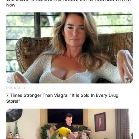
Now
GRAND PRIX DE LAVAL PRONOSTIC
QUINTE PMU 01-11-2024
BOOSTARO
7 Times Stronger Than Viagra! "It Is Sold In Every Drug
Store!"
Pronostic et presse PMU du Tiercé Quinté
du jour pour le GRAND PRIX DE LA VILLE DE
LAVAL ce 1er NOVEMBRE 2024