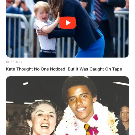
BUZZ DAY
Kate Thought No One Noticed, But It Was Caught On Tape