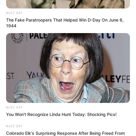
Nice Matin : 4 – 14 – 2 – 13 – 5 – 3 – 10 – 7
BUZZ DAY
Retrouvez également les principaux pronostics Quinté de
The Fake Paratroopers That Helped Win D-Day On June 6,
la presse, ainsi qu’une synthèse du Tiercé Quarté Quinté
1944
réalisée avec les meilleurs pronostiqueurs du moment, voir
un peu plus bas sur cette même page.
Le pronostic étant établi 24 heures à l’avance, il est
préférable de venir vérifier celui-ci quelques minutes avant
le départ. Car dans le cas de non-partant le pronostic est
susceptible d’évoluer jusqu’à 15 minutes avant la course
du Tiercé Quarté Quinté.
Pour vous aider à faire votre prono n’hésitez pas à utiliser
notre logiciel de
Pronostics-Spot
ou bien notre
logiciel-Turf
ils ont l’avantage d’être gratuits.
BUZZ DAY
You Won't Recognize Linda Hunt Today: Shocking Pics!
BUZZ DAY
Colorado Elk's Surprising Response After Being Freed From