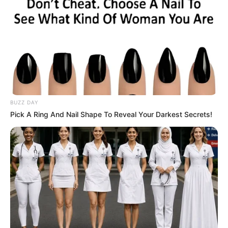
dans le Quinté du PMU.
Notre Base Quinté:
6 HEDIC GEMA
Notre Coup de Poker:
11 HIDALGO DES NOES
Le Bruit d’écurie:
3 GREAT OF MADRIK
Qui sait pour un beau Couplé combiné en 3 chevaux
Gagnant et/ou Placé.
…
BUZZ DAY
Pick A Ring And Nail Shape To Reveal Your Darkest Secrets!
Découvrez le Cheval du jour
Le Pronostic PMU du Quinté du jour en 7
chevaux du GNT 6EME ETAPE
1er: 6 HEDIC GEMA