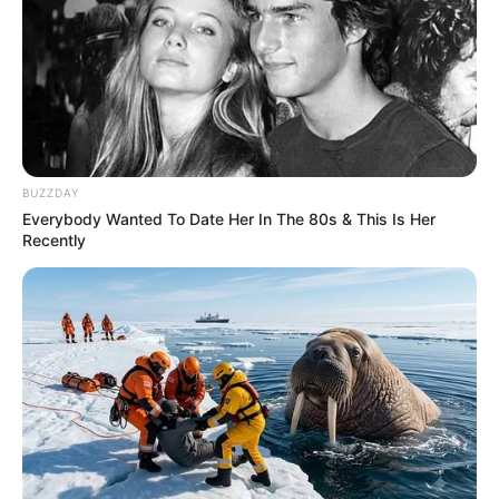
BUZZDAY
Everybody Wanted To Date Her In The 80s & This Is Her
Recently