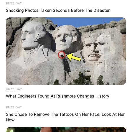
BUZZ DAY
Shocking Photos Taken Seconds Before The Disaster
BUZZ DAY
What Engineers Found At Rushmore Changes History
BUZZ DAY
She Chose To Remove The Tattoos On Her Face. Look At Her
Now