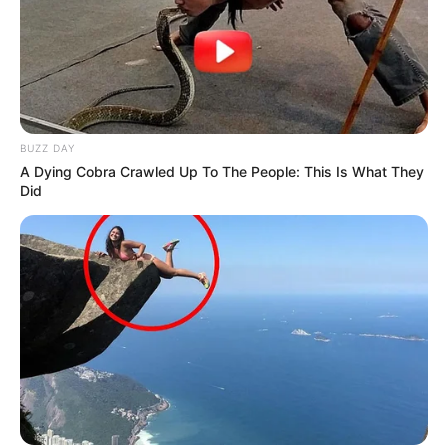
BUZZ DAY
A Dying Cobra Crawled Up To The People: This Is What They
Did