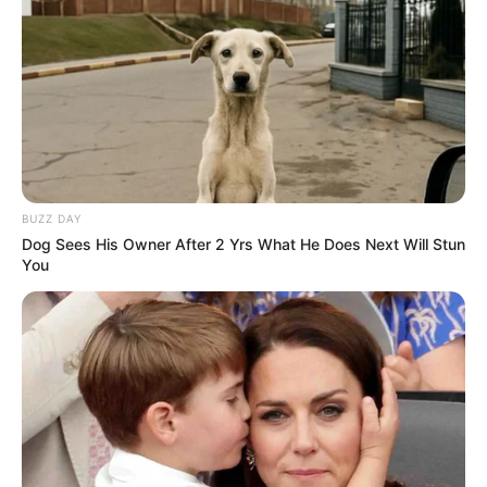
Navigation
←
HANDICAP D’ETE
PRIX DE L’ILE DE LA CITE
des
PRONOSTIC PMU 04-06-2024
PRONOSTIC QUINTE 06-06-
articles
2024
→
BUZZ DAY
Dog Sees His Owner After 2 Yrs What He Does Next Will Stun
You