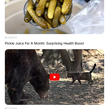
Le Progrès de Lyon : 6 – 14 – 7 – 13 – 5 – 15 – 12 – 2
Le Quotidien de la Réunion : 12 – 7 – 13 – 11 – 2 – 6 – 3 – 14
Le Télégramme de Brest : 13 – 2 – 11 – 4 – 6 – 7 – 8 – 14
Les 7 de week-end : 7 – 6 – 13 – 2 – 11 – 15 – 9 – 14
Midi-Libre : 13 – 6 – 4 – 9 – 14 – 12 – 7 – 10
Nice Matin : 4 – 14 – 2 – 13 – 5 – 3 – 10 – 7
BUZZDAY
Nve. Rep. Centre-Ouest : 13 – 11 – 12 – 7 – 9 – 14 – 4 – 2
Pickle Juice For A Month: Surprising Health Boost
Ouest-France : 13 – 9 – 2 – 7 – 6 – 3 – 4 – 14
Paris Normandie : 13 – 7 – 6 – 12 – 5 – 4 – 14 – 10
Paris Turf : 6 – 7 – 13 – 12 – 5 – 11 – 9 – 2
République des Pyrénées : 7 – 2 – 12 – 4 – 11 – 6 – 13 – 15
Scoopdyga : 4 – 13 – 7 – 2 – 6 – 14 – 3 – 15
Spécial-Dernière : 13 – 7 – 6 – 3 – 4 – 14 – 2 – 15
Tiercé-Magazine : 7 – 13 – 6 – 15 – 14 – 11 – 2 – 3
Turfomania M : 13 – 7 – 6 – 2 – 9 – 12 – 11 – 14
Tropiques-FM : 7 – 12 – 13 – 4 – 6 – 2 – 14 – 9
Week-End : 13 – 7 – 6 – 3 – 4 – 14 – 2 – 1
ZEturf : 13 – 7 – 6 – 14 – 3 – 15 – 2 – 4
BUZZDAY