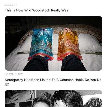
BUZZDAY
This Is How Wild Woodstock Really Was
NERVE FLOW
Neuropathy Has Been Linked To A Common Habit. Do You Do
It?