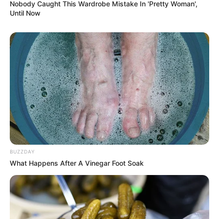
Nobody Caught This Wardrobe Mistake In 'Pretty Woman',
Until Now
BUZZDAY
What Happens After A Vinegar Foot Soak
Pronostic PMU presse du quinté ou tuyau
du jour (la suite)