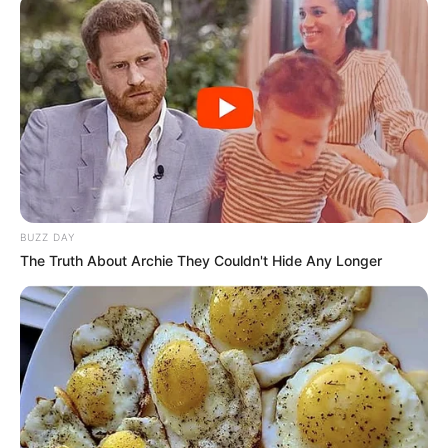
BUZZ DAY
The Truth About Archie They Couldn't Hide Any Longer