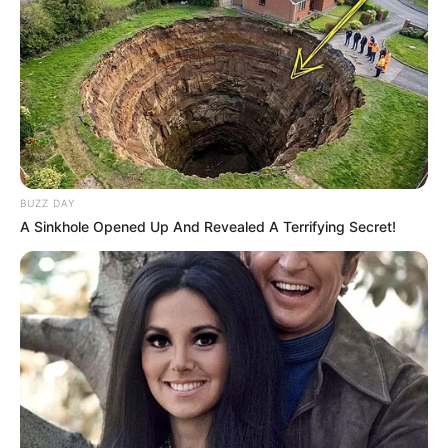
BUZZ DAY
A Sinkhole Opened Up And Revealed A Terrifying Secret!