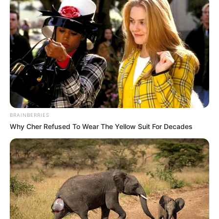
BRAINBERRIES
Why Cher Refused To Wear The Yellow Suit For Decades