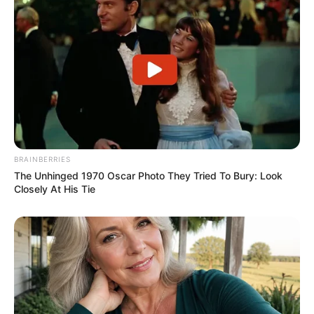
BRAINBERRIES
The Unhinged 1970 Oscar Photo They Tried To Bury: Look
Closely At His Tie