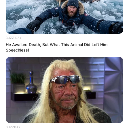
BUZZ DAY
He Awaited Death, But What This Animal Did Left Him
Speechless!
BUZZDAY