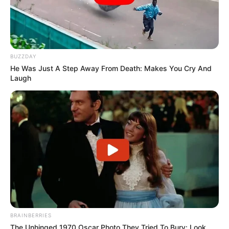
BUZZDAY
He Was Just A Step Away From Death: Makes You Cry And
Laugh
Pronostics PMU de la presse du Quinté le
Turf complet du CRITERIUM DES 5 ANS
Retrouvez tous les jours les
pronostics de la presse sur
cette page
.
BRAINBERRIES
The Unhinged 1970 Oscar Photo They Tried To Bury: Look