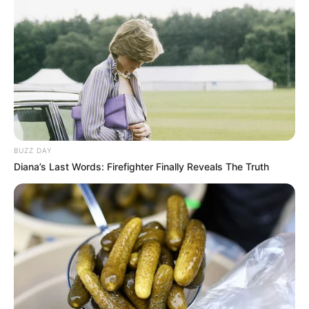
chances de figurer dans les cinq premiers. Voici une
analyse détaillée de leurs chances, en tenant compte des
éléments de forme, de préparation et de contexte.
Analyse de la Base PMU du jour
16 Jushua Tree
: Le grand favori
Avec un palmarès impressionnant de 18 victoires en 24
sorties, Jushua Tree se positionne comme le cheval à battre
BUZZ DAY
dans ce Critérium des 5 Ans. Sa préparation a été
Diana’s Last Words: Firefighter Finally Reveals The Truth
minutieuse, et il a déjà prouvé sa forme en remportant des
épreuves préparatoires de premier plan comme le Prix
Jockey. En évoluant allégé dans sa ferrure cette fois-ci, il
bénéficiera d’une configuration qui a souvent fait ses
preuves pour lui, notamment lors de ses succès passés,
comme dans le Critérium Continental. De plus, la longue
distance de 3000 mètres est un atout pour ce trotteur, qui
semble encore sous-estimé en termes de gains.