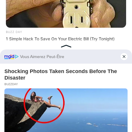
BUZZ DAY
1 Simple Hack To Save On Your Electric Bill (Try Tonight)
BUZZ DAY
Colorado Elk's Surprising Response After Being Freed From
Tire
Before You Go