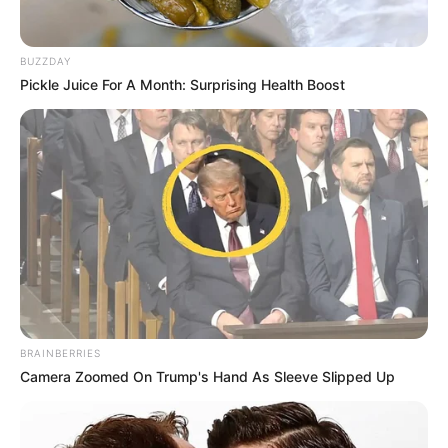
Son principal point fort réside dans sa constance au plus
haut niveau et sa capacité à dominer ses rivaux sur les
BUZZDAY
grandes pistes. Avec Jean-Michel Bazire aux commandes, il
Pickle Juice For A Month: Surprising Health Boost
est difficile d’imaginer Jushua Tree hors des cinq premiers,
tant il s’est montré dominateur lors de ses récentes sorties.
En toute logique, il est non seulement favori pour une
place dans le quinté, mais également pour la victoire.
Chances d’être dans les cinq premiers
: Très élevées.
L’analyse du coup de Poker
4 Just a Midi
: Le potentiel outsider
Just a Midi est un trotteur qui a montré une belle
BRAINBERRIES
régularité l’an passé, mais il n’a pas encore confirmé ses
Camera Zoomed On Trump's Hand As Sleeve Slipped Up
meilleures performances cette année dans les
préparatoires du Critérium. Toutefois, il est important de
noter qu’il a remporté un Groupe III en juillet à Enghien, ce