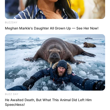
BUZZDAY
Meghan Markle's Daughter All Grown Up — See Her Now!
BUZZ DAY
He Awaited Death, But What This Animal Did Left Him
Speechless!