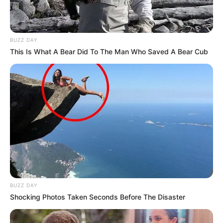
BUZZ DAY
This Is What A Bear Did To The Man Who Saved A Bear Cub
BUZZ DAY
Shocking Photos Taken Seconds Before The Disaster