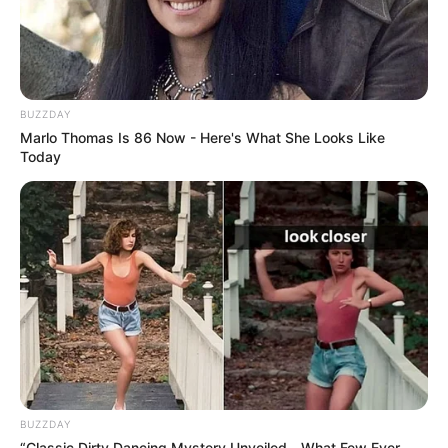
BUZZDAY
Marlo Thomas Is 86 Now - Here's What She Looks Like
Today
Le Pronostic PMU du Quinté du jour en 7
chevaux du CRITERIUM DES 5 ANS
1er: 16 JUSHUA TREE
2ème: 4 JUST A MIDI
3ème: 15 JUST LOVE YOU
4ème: 8 JAZZMAN DEBAILLEUL
5ème: 13 JUSTIN BOLD
6ème: 14 JOSH POWER
7ème: 6 JANGO VICI
BUZZDAY
“Classic Dirty Dancing Mystery Unveiled—What Few Ever