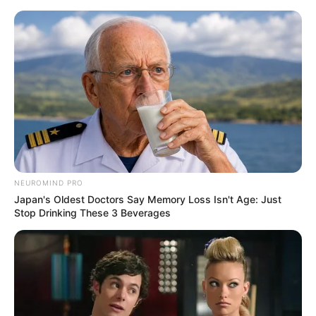
Aller
au
AU PETIT PARIEUR
contenu
Pronostic Gratuit du Tiercé Quinté PMU du jour
Menu
NEUROMIND PRO
Japan's Oldest Doctors Say Memory Loss Isn't Age: Just
Stop Drinking These 3 Beverages