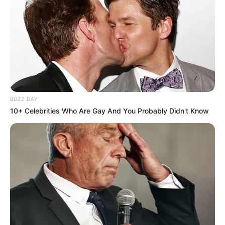
qui prouve qu’il a les moyens de rivaliser à ce niveau
lorsqu’il est dans un bon jour. Ses dernières sorties sont
certes en demi-teinte, mais s’il retrouve sa forme, il
pourrait bien créer la surprise et décrocher une place dans
le quinté.
Il est à noter que Just a Midi est capable de réaliser de
bonnes performances sur les longues distances, ce qui
BUZZ DAY
peut jouer en sa faveur dans cette épreuve. Son entraîneur
10+ Celebrities Who Are Gay And You Probably Didn't Know
croit en ses capacités, et il ne faut pas oublier qu’il avait
beaucoup de ressources lors de son Critérium des 4 Ans,
où il n’a pu s’exprimer pleinement. S’il montre son meilleur
visage, il a toutes les chances de se glisser dans les cinq
premiers.
Chances d’être dans les cinq premiers
: Moyennes.
L’analyse du Bruit d’écurie