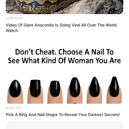
de Poker pour un couplé, 2sur4 ou simple Gagnant placé
dans le Quinté du PMU.
HABERION
Notre Base quinté:
16 JUSHUA TREE
Video Of Giant Anaconda Is Going Viral All Over The World.
Watch
Notre Coup de Poker:
4 JUST A MIDI
Le Bruit d’écurie:
15 JUST LOVE YOU
Analyse des chances des chevaux 16 Jushua
Tree, 4 Just a Midi, et 15 Just Love You pour
le Quinté+ du 14 septembre à Vincennes –
Critérium des 5 Ans
Dans cette prestigieuse course de Groupe I, plusieurs
trotteurs se démarquent, mais concentrons-nous sur trois
concurrents notables : Jushua Tree (16), Just a Midi (4), et
BUZZ DAY
Just Love You (15). Chacun d’entre eux possède des
Pick A Ring And Nail Shape To Reveal Your Darkest Secrets!
caractéristiques spécifiques et des performances récentes
qui méritent une attention particulière pour évaluer leurs