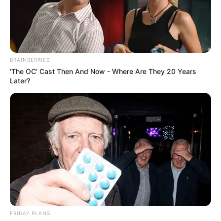
CRITERIUM DES 5 ANS PRONOSTIC
QUINTE PMU 14-09-2024
BRAINBERRIES
'The OC' Cast Then And Now - Where Are They 20 Years
Later?
Pronostic et presse PMU du Tiercé Quinté
du jour pour le CRITERIUM DES 5 ANS ce 14
SEPTEMBRE 2024
FRIDAY PLANS