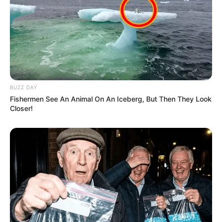
Chances d’être dans les cinq premiers
: Élevées.
Résumé des conseils et de l’Analyse base
Quinté:
Pour le
Critérium des 5 Ans
, le trotteur
Jushua Tree (16)
se
BUZZ DAY
présente comme le grand favori et semble avoir toutes les
Fishermen See An Animal On An Iceberg, But Then They Look
cartes en main pour s’imposer ou, à tout le moins, figurer
Closer!
facilement dans les cinq premiers. En revanche,
Just a
Midi (4)
, bien que moins régulier, pourrait surprendre en
fonction de sa forme du jour. Quant à
Just Love You (15)
,
la meilleure jument de la course, son déchaussage total
laisse penser qu’elle pourrait réaliser une grande
performance et décrocher une place dans le quinté,
malgré quelques doutes sur sa forme actuelle.
Ainsi, pour les amateurs de paris, Jushua Tree est un choix