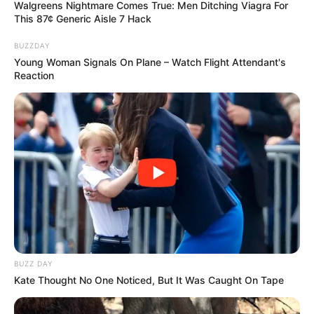
Walgreens Nightmare Comes True: Men Ditching Viagra For
This 87¢ Generic Aisle 7 Hack
BUZZDAY
Young Woman Signals On Plane – Watch Flight Attendant's
Reaction
BUZZ DAY
Kate Thought No One Noticed, But It Was Caught On Tape
Tiercé Quinté du jour dans la réunion n°1 sur l’hippodrome