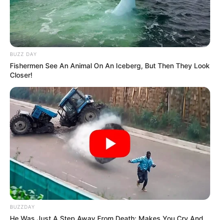
BUZZ DAY
Fishermen See An Animal On An Iceberg, But Then They Look
Closer!
BUZZDAY
He Was Just A Step Away From Death: Makes You Cry And