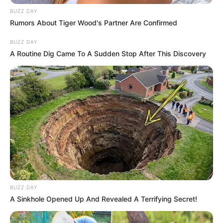
BUZZ DAY
Rumors About Tiger Wood's Partner Are Confirmed
BUZZ DAY
A Routine Dig Came To A Sudden Stop After This Discovery
BUZZ DAY
A Sinkhole Opened Up And Revealed A Terrifying Secret!