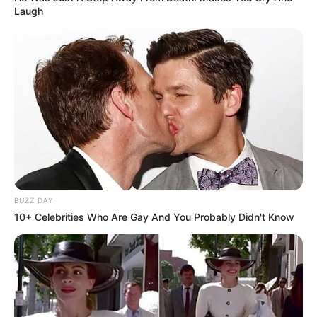
Laugh
BUZZ DAY
10+ Celebrities Who Are Gay And You Probably Didn't Know