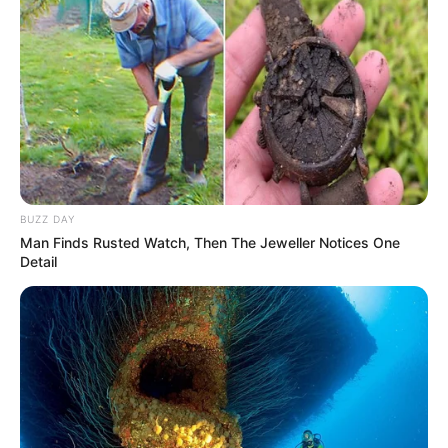
BUZZ DAY
Man Finds Rusted Watch, Then The Jeweller Notices One
Detail