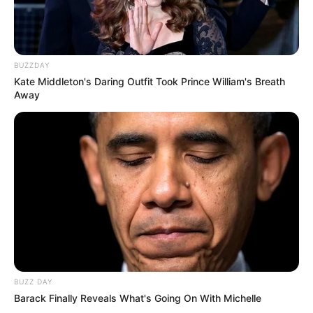
BUZZDAY
Kate Middleton's Daring Outfit Took Prince William's Breath
Away
BUZZ DAY
Barack Finally Reveals What's Going On With Michelle