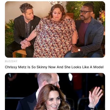
BUZZDAY
Chrissy Metz Is So Skinny Now And She Looks Like A Model