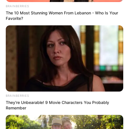
BRAINBERRIES
The 10 Most Stunning Women From Lebanon - Who Is Your
Favorite?
Navigation
←
Articles plus anciens
Articles plus récents
→
des
articles
BRAINBERRIES
They're Unbearable! 9 Movie Characters You Probably
Remember