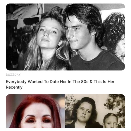
BUZZDAY
Everybody Wanted To Date Her In The 80s & This Is Her
Recently