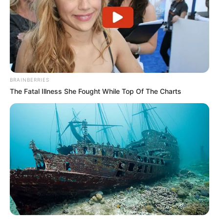
Le Quinté du jour ce sont 14 Partants au départ de ce
Tiercé Quinté.
ur Facebook pour voir les Astro Gagnants des jours précédents.*
Continuer la lecture
→
BRAINBERRIES
The Fatal Illness She Fought While Top Of The Charts