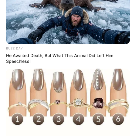
LES NEWS
LE CHEVAL DU JOUR
BUZZ DAY
He Awaited Death, But What This Animal Did Left Him
Speechless!
Rechercher
Rechercher