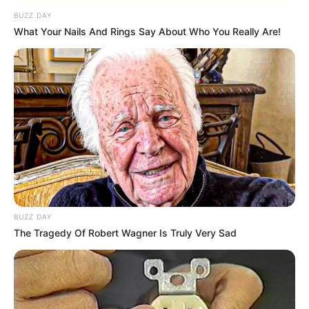
BUZZ DAY
What Your Nails And Rings Say About Who You Really Are!
BUZZ DAY
The Tragedy Of Robert Wagner Is Truly Very Sad