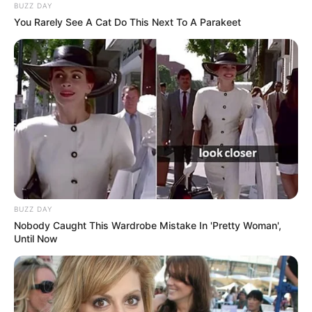
BUZZ DAY
You Rarely See A Cat Do This Next To A Parakeet
PRONOSTIC QUINTÉ PMU et bruits d’écuries
du jour à VINCENNES dans le PRIX JEAN LE
GONIDEC ce 7 Juin 2025
BUZZ DAY
Nobody Caught This Wardrobe Mistake In 'Pretty Woman',
Until Now
PRONOSTIC QUINTÉ du jour dans la réunion n°1 sur
l’hippodrome de VINCENNES – PRIX JEAN LE GONIDEC.
Course de Trot attelé, pour un parcours de 2175 mètres.