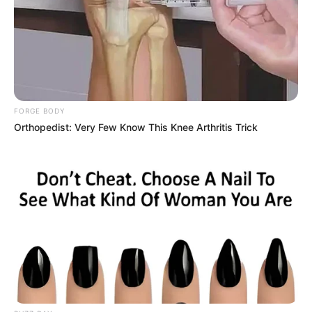
FORGE BODY
Orthopedist: Very Few Know This Knee Arthritis Trick
PRONOSTIC QUINTÉ du jour dans la réunion n°1 sur
l’hippodrome de VINCENNES – PRIX PYTHIA.