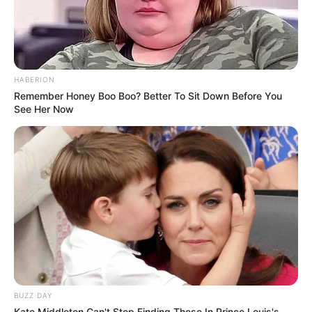
HABERION
Remember Honey Boo Boo? Better To Sit Down Before You
See Her Now
BUZZ DAY
Kate Middleton Can't Stop Finding These In Prince Louis's