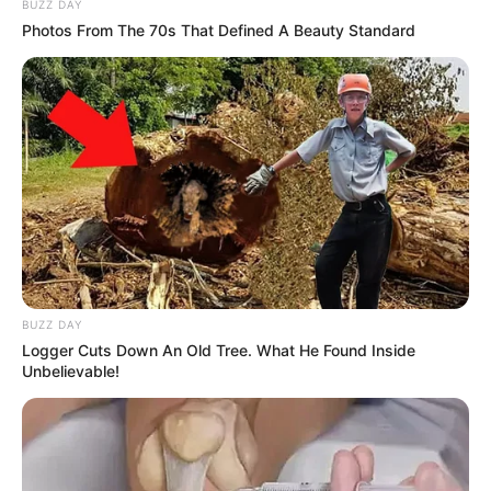
BUZZ DAY
Photos From The 70s That Defined A Beauty Standard
PRONOSTIC QUINTÉ PRIX PYTHIA 30-05-
2025
PRONOSTIC QUINTÉ PMU et bruits d’écuries
BUZZ DAY
du jour à VINCENNES dans le PRIX PYTHIA ce
Logger Cuts Down An Old Tree. What He Found Inside
30 Mai 2025
Unbelievable!