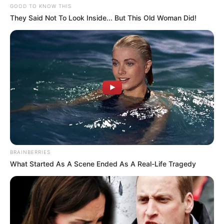
GOOD TO KNOW THIS
They Said Not To Look Inside... But This Old Woman Did!
BRAINBERRIES
What Started As A Scene Ended As A Real-Life Tragedy