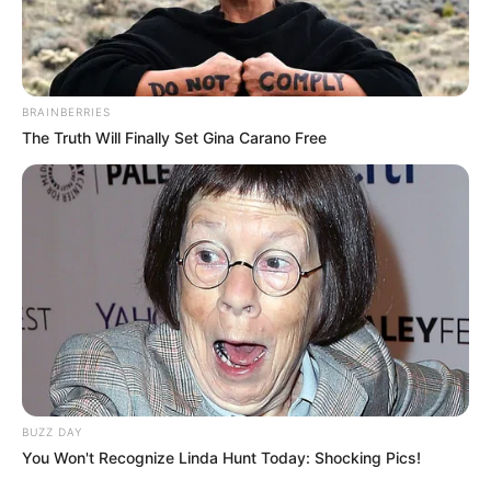
BRAINBERRIES
The Truth Will Finally Set Gina Carano Free
PRONOSTIC QUINTÉ PRIX JEAN LE
GONIDEC 07-06-2025
BUZZ DAY
You Won't Recognize Linda Hunt Today: Shocking Pics!